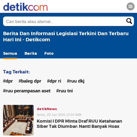
Berita Dan Informasi Legislasi Terkini Dan Terbaru
Hari Ini - Detikcom
Semua
Berita
Foto
Tag Terkait:
#dpr
#baleg dpr
#dpr ri
#ruu dkj
#ruu perampasan aset
#ruu tni
detikNews
Senin, 29 Jun 2026 12:54 WIB
Komisi I DPR Minta Draf RUU Ketahanan
Siber Tak Diumbar: Nanti Banyak Hoax