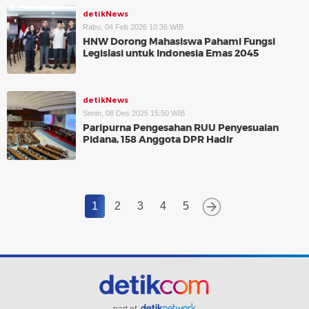
detikNews
Rabu, 04 Feb 2026 10:36 WIB
HNW Dorong Mahasiswa Pahami Fungsi
Legislasi untuk Indonesia Emas 2045
detikNews
Senin, 08 Des 2025 15:50 WIB
Paripurna Pengesahan RUU Penyesuaian
Pidana, 158 Anggota DPR Hadir
1
2
3
4
5
part of