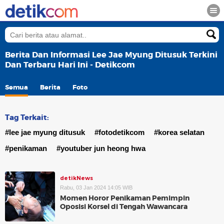
Berita Dan Informasi Lee Jae Myung Ditusuk Terkini
Dan Terbaru Hari Ini - Detikcom
Semua
Berita
Foto
Tag Terkait:
#lee jae myung ditusuk
#fotodetikcom
#korea selatan
#penikaman
#youtuber jun heong hwa
detikNews
Rabu, 03 Jan 2024 14:05 WIB
Momen Horor Penikaman Pemimpin
Oposisi Korsel di Tengah Wawancara