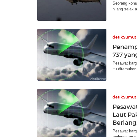
Seorang koma
hilang sejak 
detikSumut
Penamp
737 yan
Pesawat kargo
itu ditemukan
detikSumut
Pesawat
Laut Pa
Berlan
Pesawat kargo
melaporkan ga