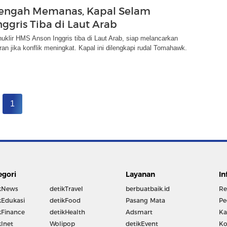
engah Memanas, Kapal Selam
nggris Tiba di Laut Arab
uklir HMS Anson Inggris tiba di Laut Arab, siap melancarkan
ran jika konflik meningkat. Kapal ini dilengkapi rudal Tomahawk.
1
egori
Layanan
In
kNews
detikTravel
berbuatbaik.id
Re
kEdukasi
detikFood
Pasang Mata
Pe
kFinance
detikHealth
Adsmart
Ka
kInet
Wolipop
detikEvent
Ko