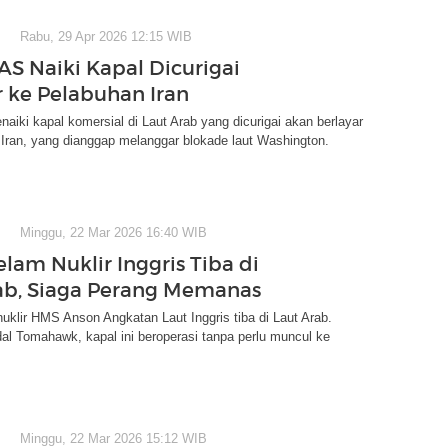
Rabu, 29 Apr 2026 12:15 WIB
AS Naiki Kapal Dicurigai
r ke Pelabuhan Iran
naiki kapal komersial di Laut Arab yang dicurigai akan berlayar
Iran, yang dianggap melanggar blokade laut Washington.
Minggu, 22 Mar 2026 16:40 WIB
lam Nuklir Inggris Tiba di
ab, Siaga Perang Memanas
uklir HMS Anson Angkatan Laut Inggris tiba di Laut Arab.
dal Tomahawk, kapal ini beroperasi tanpa perlu muncul ke
Minggu, 22 Mar 2026 15:12 WIB