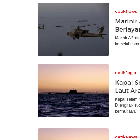
detikNews
Marinir 
Berlaya
Marinir AS me
ke pelabuhan 
detikJogja
Kapal Se
Laut Ar
Kapal selam n
Dilengkapi ru
permukaan.
detikNews