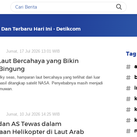
 Dan Terbaru Hari Ini - Detikcom
Jumat, 17 Jul 2026 13:01 WIB
Tag 
 Laut Bercahaya yang Bikin
#a
 Bingung
#b
y seas, hamparan laut bercahaya yang terlihat dari luar
hasil ditangkap satelit NASA. Penyebabnya masih menjadi
#i
ilmuwan.
#k
#k
Jumat, 10 Jul 2026 14:25 WIB
#k
an AS Tewas dalam
#r
aan Helikopter di Laut Arab