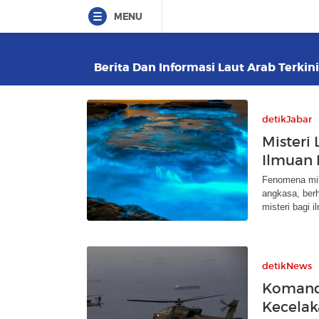
MENU
Berita Dan Informasi Laut Arab Terkini
detikJabar
Misteri
Ilmuan
Fenomena milk
angkasa, ber
misteri bagi 
detikNews
Komand
Kecelak