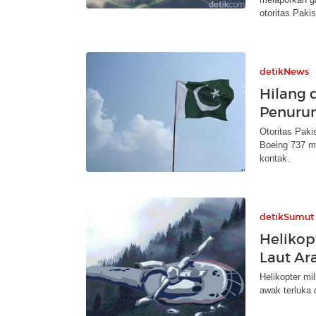
otoritas Pakis
detikNews
Hilang 
Penuru
Otoritas Pak
Boeing 737 m
kontak.
detikSumut
Helikop
Laut Ar
Helikopter mi
awak terluka 