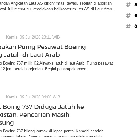
ndan Angkatan Laut AS dikonfirmasi tewas, setelah dilaporkan
#a
awal Juli menyusul kecelakaan helikopter militer AS di Laut Arab.
#a
#a
Kamis, 09 Jul 2026 23:11 WIB
akan Puing Pesawat Boeing
g Jatuh di Laut Arab
 Boeing 737 milik K2 Airways jatuh di laut Arab. Puing pesawat
 12 jam setelah kejadian. Begini penampakannya.
Kamis, 09 Jul 2026 04:00 WIB
 Boing 737 Diduga Jatuh ke
kistan, Pencarian Masih
gsung
 Boeing 737 hilang kontak di lepas pantai Karachi setelah
ngguan teknis. Operasi pencarian sedang dilakukan oleh