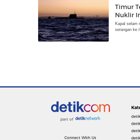
Timur T
Nuklir I
Kapal selam n
serangan ke I
Kat
deti
part of
deti
deti
Connect With Us
deti