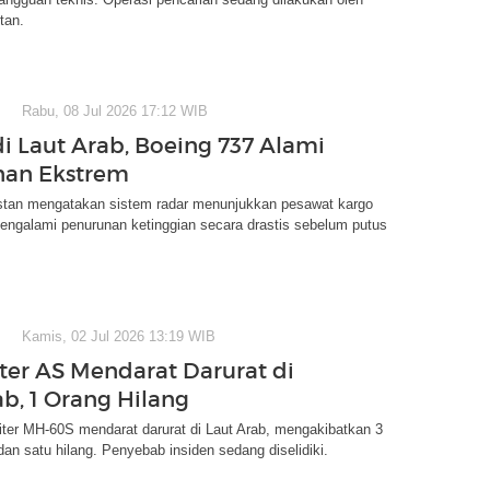
tan.
Rabu, 08 Jul 2026 17:12 WIB
di Laut Arab, Boeing 737 Alami
nan Ekstrem
istan mengatakan sistem radar menunjukkan pesawat kargo
engalami penurunan ketinggian secara drastis sebelum putus
Kamis, 02 Jul 2026 13:19 WIB
ter AS Mendarat Darurat di
ab, 1 Orang Hilang
liter MH-60S mendarat darurat di Laut Arab, mengakibatkan 3
dan satu hilang. Penyebab insiden sedang diselidiki.