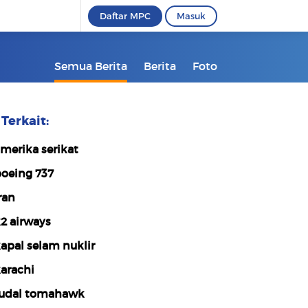
Daftar MPC
Masuk
Semua Berita
Berita
Foto
Terkait:
merika serikat
oeing 737
ran
2 airways
apal selam nuklir
arachi
udal tomahawk