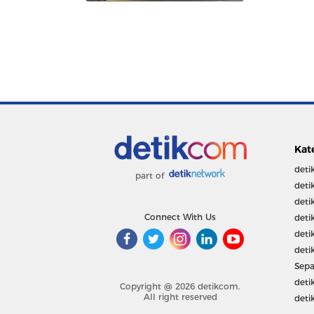
Kat
deti
part of
deti
deti
Connect With Us
deti
deti
deti
Sepa
deti
Copyright @ 2026 detikcom.
All right reserved
deti