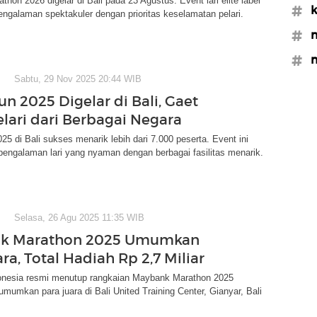
hon 2026 digelar di Bali pada 23 Agustus. Event lari elite label
#k
pengalaman spektakuler dengan prioritas keselamatan pelari.
#m
#m
Sabtu, 29 Nov 2025 20:44 WIB
n 2025 Digelar di Bali, Gaet
elari dari Berbagai Negara
 di Bali sukses menarik lebih dari 7.000 peserta. Event ini
engalaman lari yang nyaman dengan berbagai fasilitas menarik.
Selasa, 26 Agu 2025 11:35 WIB
k Marathon 2025 Umumkan
ra, Total Hadiah Rp 2,7 Miliar
nesia resmi menutup rangkaian Maybank Marathon 2025
umkan para juara di Bali United Training Center, Gianyar, Bali