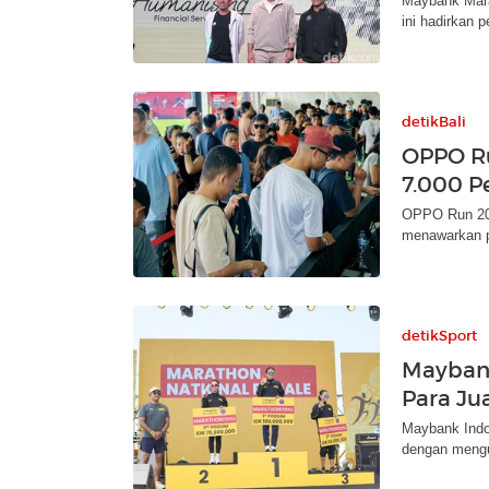
Maybank Marat
ini hadirkan 
detikBali
OPPO Ru
7.000 P
OPPO Run 2025
menawarkan p
detikSport
Mayban
Para Jua
Maybank Indo
dengan mengum