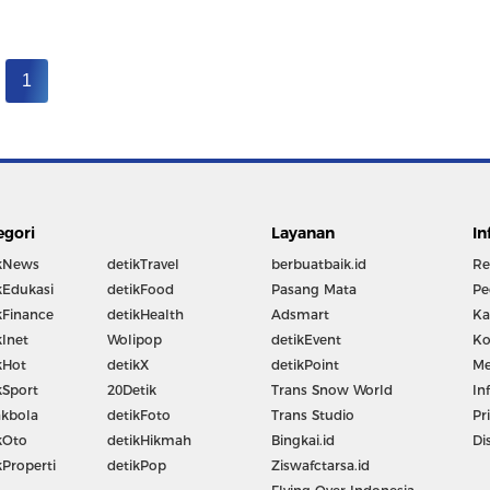
1
egori
Layanan
In
kNews
detikTravel
berbuatbaik.id
Re
kEdukasi
detikFood
Pasang Mata
Pe
kFinance
detikHealth
Adsmart
Ka
kInet
Wolipop
detikEvent
Ko
kHot
detikX
detikPoint
Me
kSport
20Detik
Trans Snow World
In
kbola
detikFoto
Trans Studio
Pr
kOto
detikHikmah
Bingkai.id
Di
kProperti
detikPop
Ziswafctarsa.id