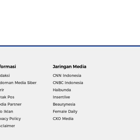
formasi
Jaringan Media
daksi
CNN Indonesia
doman Media Siber
CNBC Indonesia
rir
Haibunda
tak Pos
Insertlive
dia Partner
Beautynesia
fo Iklan
Female Daily
ivacy Policy
CXO Media
sclaimer