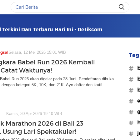
l Terkini Dan Terbaru Hari Ini - Detikcom
gsel
Selasa, 12 Mei 2026 15:01 WIB
Tag 
kara Babel Run 2026 Kembali
#b
, Catat Waktunya!
#b
Babel Run 2026 akan digelar pada 28 Juni. Pendaftaran dibuka
, dengan kategori 5K, 10K, dan 21K. Ayo daftar dan ikuti!
#b
#e
#g
Kamis, 30 Apr 2026 19:10 WIB
#h
 Marathon 2026 di Bali 23
, Usung Lari Spektakuler!
#j