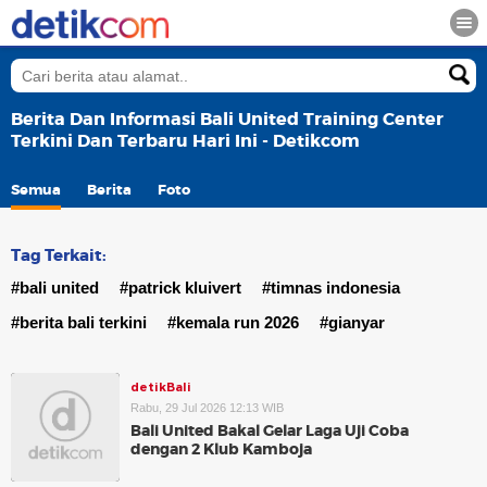
Berita Dan Informasi Bali United Training Center
Terkini Dan Terbaru Hari Ini - Detikcom
Semua
Berita
Foto
Tag Terkait:
#bali united
#patrick kluivert
#timnas indonesia
#berita bali terkini
#kemala run 2026
#gianyar
detikBali
Rabu, 29 Jul 2026 12:13 WIB
Bali United Bakal Gelar Laga Uji Coba
dengan 2 Klub Kamboja