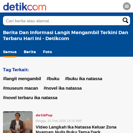
Berita Dan Informasi Langit Mengambil Terkini Dan
Terbaru Hari Ini - Detikcom
Semua
Berita
Foto
Tag Terkait:
#langit mengambil
#buku
#buku ika natassa
#museum macan
#novel ika natassa
#novel terbaru ika natassa
detikPop
Minggu, 01 Feb 2026 14:15 WIB
Video Langkah Ika Natassa Keluar Zona
Nyaman: Nulis Buku Tema Dark