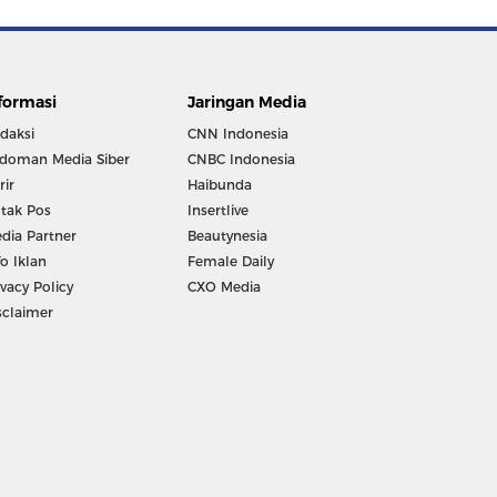
formasi
Jaringan Media
daksi
CNN Indonesia
doman Media Siber
CNBC Indonesia
rir
Haibunda
tak Pos
Insertlive
dia Partner
Beautynesia
fo Iklan
Female Daily
ivacy Policy
CXO Media
sclaimer