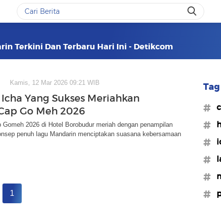
in Terkini Dan Terbaru Hari Ini - Detikcom
Kamis, 12 Mar 2026 09:21 WIB
Tag 
cha Yang Sukses Meriahkan
#c
Cap Go Meh 2026
#h
 Gomeh 2026 di Hotel Borobudur meriah dengan penampilan
onsep penuh lagu Mandarin menciptakan suasana kebersamaan
#i
#l
#m
#p
1