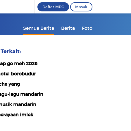
Daftar MPC
Masuk
Semua Berita
Berita
Foto
Terkait:
ap go meh 2026
otel borobudur
cha yang
agu-lagu mandarin
usik mandarin
erayaan imlek