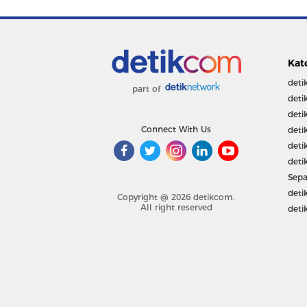
Kat
deti
part of
deti
deti
Connect With Us
deti
deti
deti
Sepa
deti
Copyright @ 2026 detikcom.
All right reserved
deti