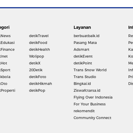
egori
Layanan
In
kNews
detikTravel
berbuatbaik.id
Re
kEdukasi
detikFood
Pasang Mata
Pe
kFinance
detikHealth
Adsmart
Ka
kInet
Wolipop
detikEvent
Ko
kHot
detikX
detikPoint
Me
kSport
20Detik
Trans Snow World
In
kbola
detikFoto
Trans Studio
Pr
kOto
detikHikmah
Bingkai.id
Di
kProperti
detikPop
Ziswafctarsa.id
Flying Over Indonesia
For Your Business
rekomendit
Community Connect