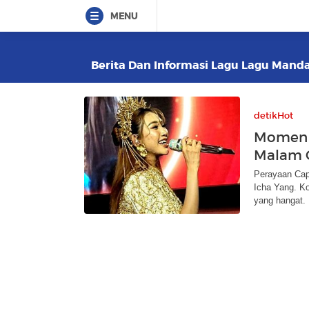
MENU
Berita Dan Informasi Lagu Lagu Mandar
detikHot
Momen I
Malam 
Perayaan Cap
Icha Yang. K
yang hangat.