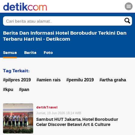
Berita Dan Informasi Hotel Borobudur Terkini Dan
Terbaru Hari Ini - Detikcom
Semua
Berita
Foto
Tag Terkait:
#pilpres 2019
#amien rais
#pemilu 2019
#artha graha
#kpu
#pan
detikTravel
Jumat, 19 Jun 2026 18:14 WIB
Sambut HUT Jakarta, Hotel Borobudur
Gelar Discover Betawi Art & Culture