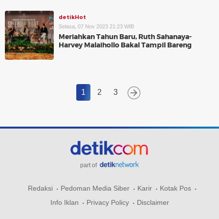
detikHot
Selasa, 07 Nov 2023 21:23 WIB
Meriahkan Tahun Baru, Ruth Sahanaya-
Harvey Malaihollo Bakal Tampil Bareng
1
2
3
part of
Redaksi
Pedoman Media Siber
Karir
Kotak Pos
Info Iklan
Privacy Policy
Disclaimer