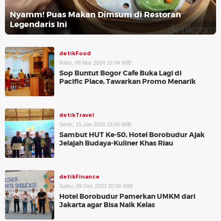
Nyamm! Puas Makan Dimsum di Restoran
Legendaris Ini
detikFood
Rabu, 06 Mar 2024 16:04 WIB
Sop Buntut Bogor Cafe Buka Lagi di
Pacific Place, Tawarkan Promo Menarik
detikTravel
Senin, 15 Jan 2024 18:55 WIB
Sambut HUT Ke-50, Hotel Borobudur Ajak
Jelajah Budaya-Kuliner Khas Riau
detikFinance
Sabtu, 09 Des 2023 20:56 WIB
Hotel Borobudur Pamerkan UMKM dari
Jakarta agar Bisa Naik Kelas