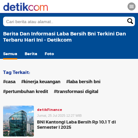
Berita Dan Informasi Laba Bersih Bni Terkini Dan
Terbaru Hari Ini - Detikcom
Semua
Berita
Foto
Tag Terkait:
#casa
#kinerja keuangan
#laba bersih bni
#pertumbuhan kredit
#transformasi digital
detikFinance
Jumat, 25 Jul 2025 12:27 WIB
BNI Kantongi Laba Bersih Rp 10,1 T di
Semester I 2025