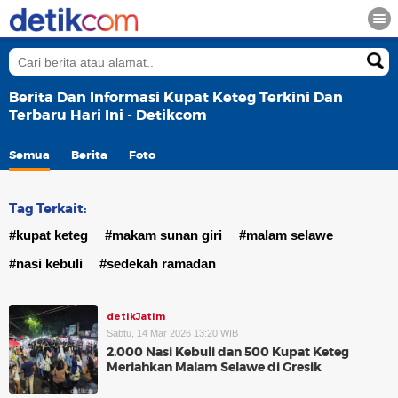
Berita Dan Informasi Kupat Keteg Terkini Dan
Terbaru Hari Ini - Detikcom
Semua
Berita
Foto
Tag Terkait:
#kupat keteg
#makam sunan giri
#malam selawe
#nasi kebuli
#sedekah ramadan
detikJatim
Sabtu, 14 Mar 2026 13:20 WIB
2.000 Nasi Kebuli dan 500 Kupat Keteg
Meriahkan Malam Selawe di Gresik