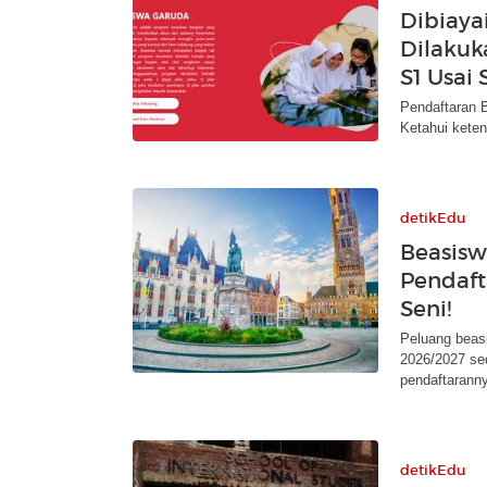
Dibiaya
Dilakuk
S1 Usai 
Pendaftaran 
Ketahui kete
detikEdu
Beasisw
Pendaft
Seni!
Peluang beasi
2026/2027 se
pendaftarannya
detikEdu