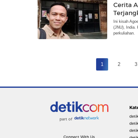
Cerita A
Terjang
Ini kisah Ago
(JNU), India
perkuliahan.
1
2
3
Kat
deti
part of
deti
deti
Connect With Us
deti