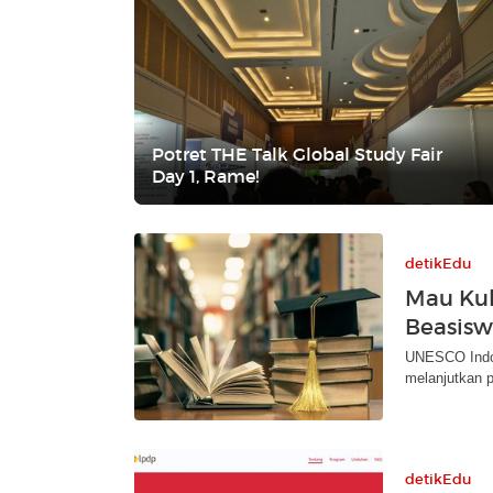
Potret THE Talk Global Study Fair
Day 1, Rame!
detikEdu
Mau Kul
Beasisw
UNESCO Indo
melanjutkan p
detikEdu