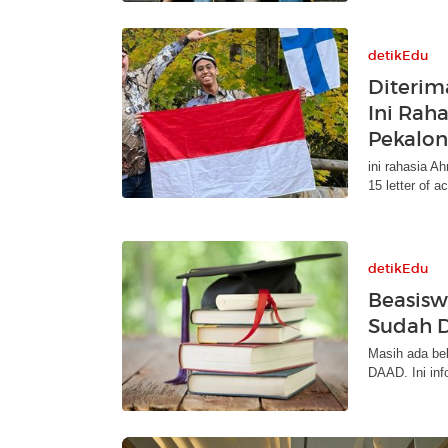
detikEdu
Diterim
Ini Rah
Pekalo
ini rahasia 
15 letter of a
detikEdu
Beasisw
Sudah D
Masih ada beb
DAAD. Ini inf