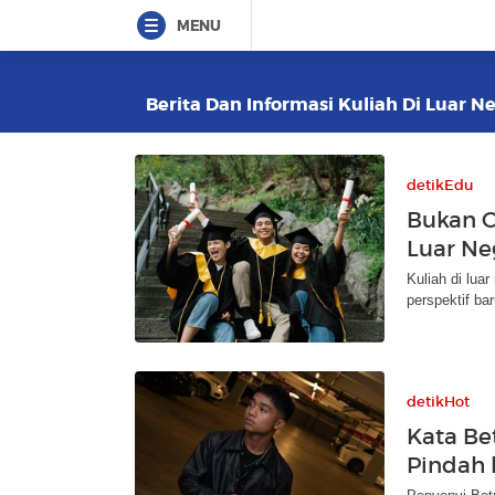
MENU
Berita Dan Informasi Kuliah Di Luar Ne
detikEdu
Bukan C
Luar Ne
Kuliah di lua
perspektif ba
detikHot
Kata Be
Pindah 