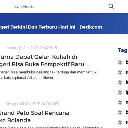
geri Terkini Dan Terbaru Hari Ini - Detikcom
Jumat, 12 Jun 2026 20:42 WIB
Tag 
uma Dapat Gelar, Kuliah di
#b
geri Bisa Buka Perspektif Baru
#s
r negeri bisa membuka peluang tak terduga dan membentuk
ru, kata diplomat AS John Slover.
#k
#l
#m
Minggu, 03 Mei 2026 14:07 WIB
#b
trand Peto Soal Rencana
ke Belanda
#s