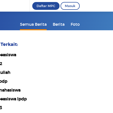
Daftar MPC
Masuk
Semua Berita
Berita
Foto
Terkait:
easiswa
2
uliah
pdp
ahasiswa
easiswa lpdp
3