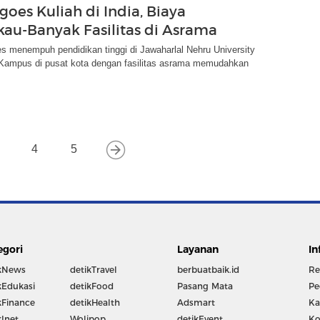
goes Kuliah di India, Biaya
kau-Banyak Fasilitas di Asrama
es menempuh pendidikan tinggi di Jawaharlal Nehru University
. Kampus di pusat kota dengan fasilitas asrama memudahkan
4
5
egori
Layanan
In
kNews
detikTravel
berbuatbaik.id
Re
kEdukasi
detikFood
Pasang Mata
Pe
kFinance
detikHealth
Adsmart
Ka
kInet
Wolipop
detikEvent
Ko