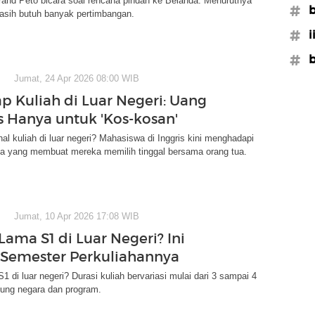
rand Peto bicara soal rencana pindah ke Belanda. Menurutnya
#b
masih butuh banyak pertimbangan.
#i
#b
Jumat, 24 Apr 2026 08:00 WIB
ap Kuliah di Luar Negeri: Uang
s Hanya untuk 'Kos-kosan'
l kuliah di luar negeri? Mahasiswa di Inggris kini menghadapi
ya yang membuat mereka memilih tinggal bersama orang tua.
Jumat, 10 Apr 2026 17:08 WIB
Lama S1 di Luar Negeri? Ini
Semester Perkuliahannya
1 di luar negeri? Durasi kuliah bervariasi mulai dari 3 sampai 4
tung negara dan program.