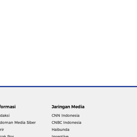
formasi
Jaringan Media
daksi
CNN Indonesia
doman Media Siber
CNBC Indonesia
rir
Haibunda
tak Pos
Insertlive