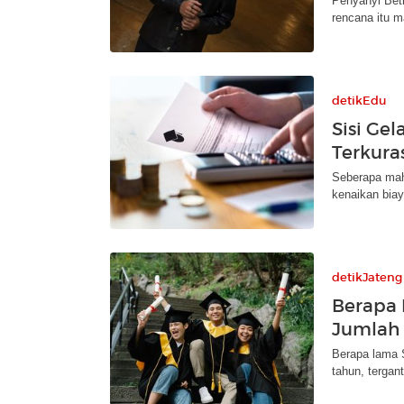
Penyanyi Bet
rencana itu 
detikEdu
Sisi Gel
Terkura
Seberapa maha
kenaikan bia
detikJateng
Berapa 
Jumlah 
Berapa lama S
tahun, tergan