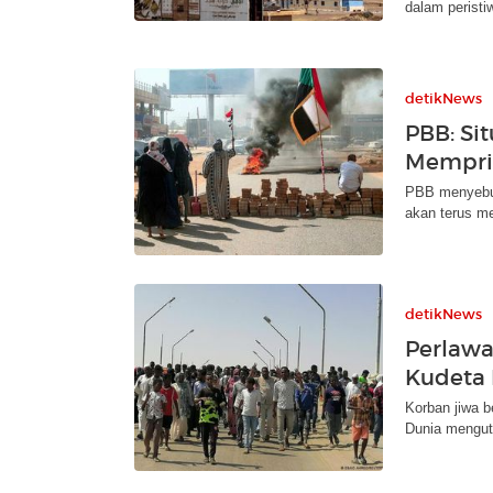
dalam peristiw
detikNews
PBB: Si
Mempri
PBB menyebut
akan terus m
detikNews
Perlawa
Kudeta 
Korban jiwa be
Dunia mengut