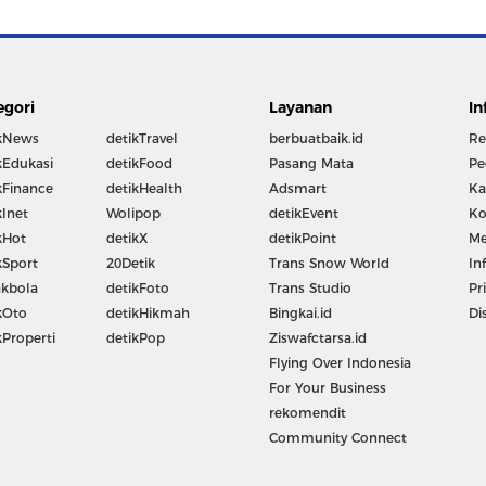
egori
Layanan
In
kNews
detikTravel
berbuatbaik.id
Re
kEdukasi
detikFood
Pasang Mata
Pe
kFinance
detikHealth
Adsmart
Ka
kInet
Wolipop
detikEvent
Ko
kHot
detikX
detikPoint
Me
kSport
20Detik
Trans Snow World
In
kbola
detikFoto
Trans Studio
Pr
kOto
detikHikmah
Bingkai.id
Di
kProperti
detikPop
Ziswafctarsa.id
Flying Over Indonesia
For Your Business
rekomendit
Community Connect