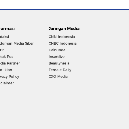
formasi
Jaringan Media
daksi
CNN Indonesia
doman Media Siber
CNBC Indonesia
rir
Haibunda
tak Pos
Insertlive
dia Partner
Beautynesia
fo Iklan
Female Daily
ivacy Policy
CXO Media
sclaimer