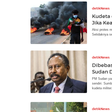
detikNews
Kudeta 
Jika K
Aksi protes m
Setidaknya s
detikNews
Dibebas
Sudan 
PM Sudan yan
sendiri. Sumb
kudeta militer
detikNews