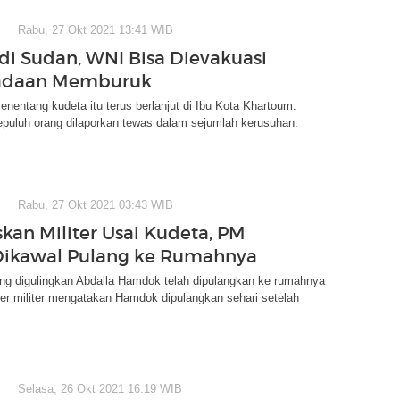
Rabu, 27 Okt 2021 13:41 WIB
di Sudan, WNI Bisa Dievakuasi
eadaan Memburuk
enentang kudeta itu terus berlanjut di Ibu Kota Khartoum.
epuluh orang dilaporkan tewas dalam sejumlah kerusuhan.
Rabu, 27 Okt 2021 03:43 WIB
kan Militer Usai Kudeta, PM
Dikawal Pulang ke Rumahnya
g digulingkan Abdalla Hamdok telah dipulangkan ke rumahnya
er militer mengatakan Hamdok dipulangkan sehari setelah
.
Selasa, 26 Okt 2021 16:19 WIB