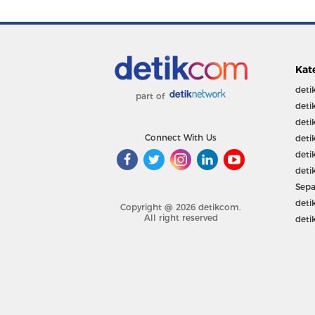
Kat
deti
part of
deti
deti
Connect With Us
deti
deti
deti
Sepa
deti
Copyright @ 2026 detikcom.
All right reserved
deti