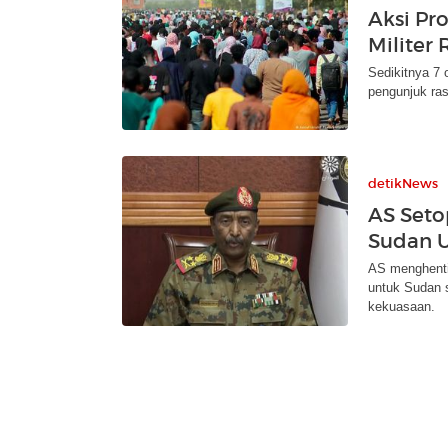
Aksi Pr
Militer
Sedikitnya 7 
pengunjuk ras
detikNews
AS Seto
Sudan U
AS menghentik
untuk Sudan s
kekuasaan.