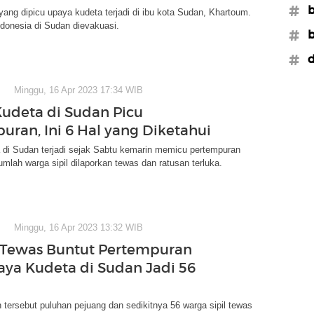
#b
ang dipicu upaya kudeta terjadi di ibu kota Sudan, Khartoum.
donesia di Sudan dievakuasi.
#b
#d
Minggu, 16 Apr 2023 17:34 WIB
udeta di Sudan Picu
uran, Ini 6 Hal yang Diketahui
 di Sudan terjadi sejak Sabtu kemarin memicu pertempuran
umlah warga sipil dilaporkan tewas dan ratusan terluka.
Minggu, 16 Apr 2023 13:32 WIB
Tewas Buntut Pertempuran
aya Kudeta di Sudan Jadi 56
 tersebut puluhan pejuang dan sedikitnya 56 warga sipil tewas