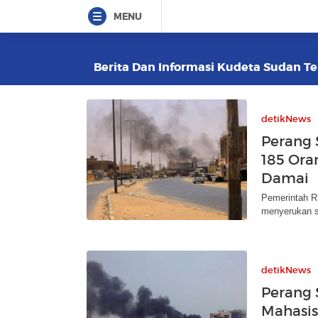
MENU
Berita Dan Informasi Kudeta Sudan Ter
detikNews
Perang 
185 Ora
Damai
Pemerintah R
menyerukan se
detikNews
Perang 
Mahasis