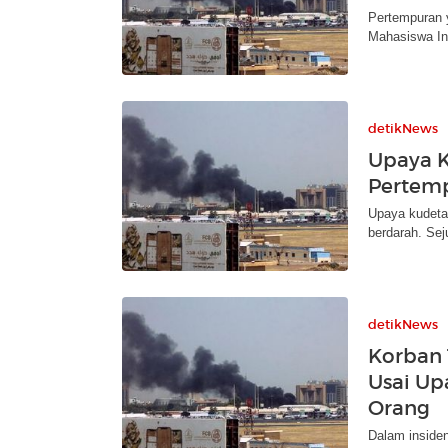
Pertempuran y
Mahasiswa In
detikNews
Upaya K
Pertemp
Upaya kudeta
berdarah. Sej
detikNews
Korban 
Usai Up
Orang
Dalam insiden