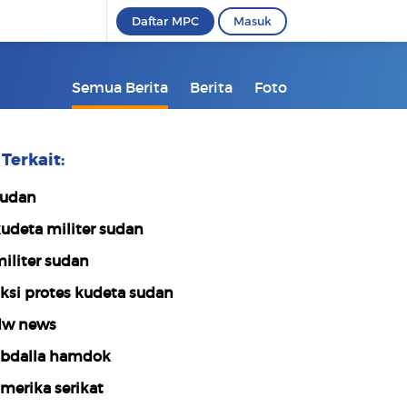
Daftar MPC
Masuk
Semua Berita
Berita
Foto
Terkait:
udan
udeta militer sudan
iliter sudan
ksi protes kudeta sudan
w news
bdalla hamdok
merika serikat