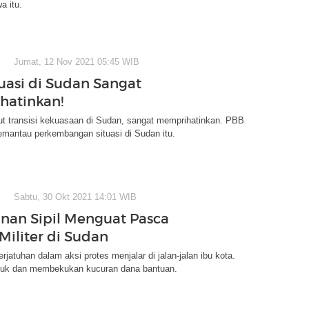
a itu.
Jumat, 12 Nov 2021 05:45 WIB
tuasi di Sudan Sangat
hatinkan!
 transisi kekuasaan di Sudan, sangat memprihatinkan. PBB
emantau perkembangan situasi di Sudan itu.
Sabtu, 30 Okt 2021 14:01 WIB
nan Sipil Menguat Pasca
Militer di Sudan
rjatuhan dalam aksi protes menjalar di jalan-jalan ibu kota.
uk dan membekukan kucuran dana bantuan.