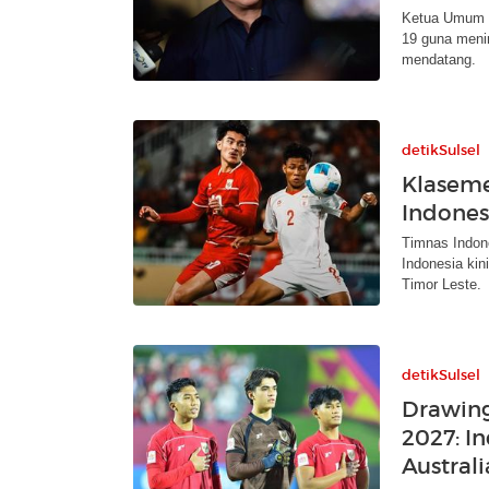
Ketua Umum P
19 guna menin
mendatang.
detikSulsel
Klaseme
Indones
Timnas Indon
Indonesia kin
Timor Leste.
detikSulsel
Drawing 
2027: I
Australi