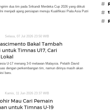
#p
girim dua tim pada Srikandi Merdeka Cup 2026 yang diikuti
Ini menjadi ajang persiapan menuju Kualifikasi Piala Asia Putri
#t
#p
Selasa, 07 Jul 2026 23:50 WIB
Nascimento Bakal Tambah
 untuk Timnas U17, Cari
Lokal
esia U-17 menang 3-0 melawan Malaysia. Pelatih David
uas dengan perkembangan tim, namun dirinya masih akan
si baru.
Kamis, 11 Jun 2026 23:37 WIB
hohir Mau Cari Pemain
an untuk Timnas U-19