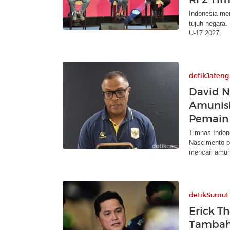
Indonesia men
tujuh negara. 
U-17 2027.
detikJateng
David 
Amunisi
Pemain 
Timnas Indon
Nascimento p
mencari amuni
detikSumut
Erick T
Tambah