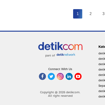
1
2
3
Kat
deti
part of
deti
deti
Connect With Us
deti
deti
deti
Sepa
deti
Copyright @ 2026 detikcom.
All right reserved
deti