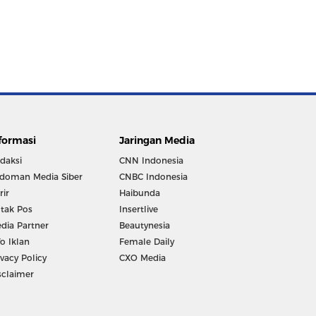
formasi
Jaringan Media
daksi
CNN Indonesia
doman Media Siber
CNBC Indonesia
rir
Haibunda
tak Pos
Insertlive
dia Partner
Beautynesia
fo Iklan
Female Daily
ivacy Policy
CXO Media
sclaimer