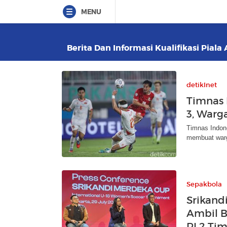
MENU
Berita Dan Informasi Kualifikasi Piala 
detikInet
Timnas 
3, Warg
Timnas Indone
membuat warg
Sepakbola
Srikand
Ambil B
RI 2 Ti