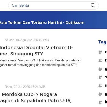
Asia Terkini Dan Terbaru Hari Ini - Detikcom
Selasa, 04 Agu 2026 06:45 WIB
Tag 
Indonesia Dibantai Vietnam 0-
#t
anet Singgung STY
#t
sia dibantai Vietnam 0-3 di Pakansari. Kekalahan telak ini
anet ramai menyinggung dan membandingkan era STY.
#g
#s
#s
Rabu, 29 Jul 2026 17:24 WIB
#g
i Merdeka Cup: 7 Negara
agian di Sepakbola Putri U-16,
#k
m