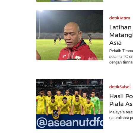
detikJatim
Latihan
Matangk
Asia
Pelatih Timn
selama TC di
dengan timnas
detikSulsel
Hasil Po
Piala A
Malaysia tera
naturalisasi p