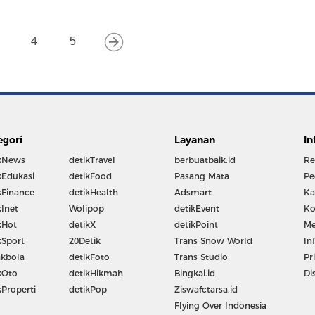
4
5
egori
Layanan
In
kNews
detikTravel
berbuatbaik.id
Re
kEdukasi
detikFood
Pasang Mata
Pe
kFinance
detikHealth
Adsmart
Ka
kInet
Wolipop
detikEvent
Ko
kHot
detikX
detikPoint
Me
kSport
20Detik
Trans Snow World
In
kbola
detikFoto
Trans Studio
Pr
kOto
detikHikmah
Bingkai.id
Di
kProperti
detikPop
Ziswafctarsa.id
Flying Over Indonesia