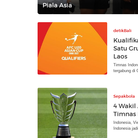
Piala Asia
detikBali
Kualifik
Satu Gru
Laos
Timnas Indone
tergabung di 
Sepakbola
4 Wakil
Timnas 
Indonesia, Vi
Indonesia jad