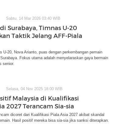
Sabtu, 14 Mar 2026 03:40 WIB
 di Surabaya, Timnas U-20
an Taktik Jelang AFF-Piala
as U-20, Nova Arianto, puas dengan perkembangan pemain
 Surabaya. Fokus utama adalah menyelaraskan gaya bermain
 senior.
Selasa, 04 Nov 2025 18:00 WIB
sitif Malaysia di Kualifikasi
sia 2027 Terancam Sia-sia
ncam dicoret dari Kualifikasi Piala Asia 2027 akibat skandal
emain. Hasil positif mereka bisa sia-sia jika sanksi diterapkan.