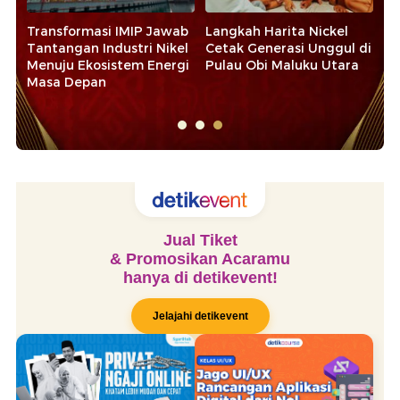
t
Transformasi IMIP Jawab
Langkah Harita Nickel
La
Tantangan Industri Nikel
Cetak Generasi Unggul di
Pe
Menuju Ekosistem Energi
Pulau Obi Maluku Utara
Pe
Masa Depan
Ma