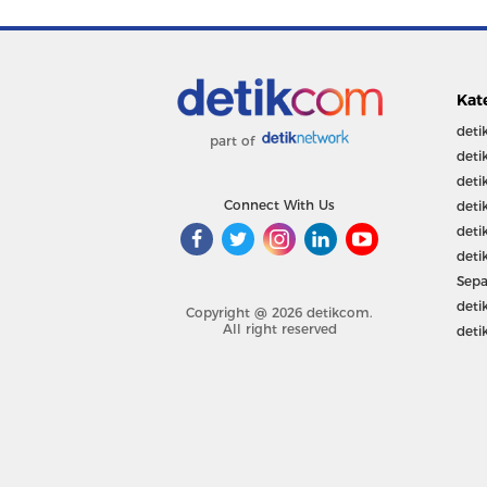
Kat
deti
part of
deti
deti
Connect With Us
deti
deti
deti
Sepa
deti
Copyright @ 2026 detikcom.
All right reserved
deti