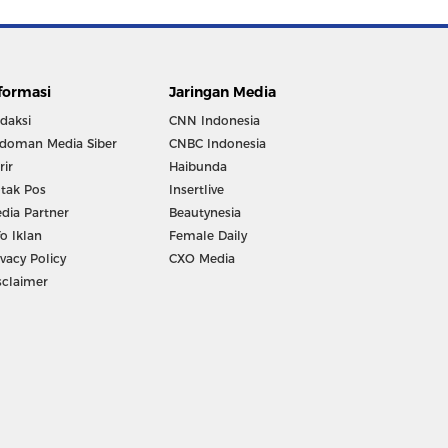
formasi
Jaringan Media
daksi
CNN Indonesia
doman Media Siber
CNBC Indonesia
rir
Haibunda
tak Pos
Insertlive
dia Partner
Beautynesia
fo Iklan
Female Daily
ivacy Policy
CXO Media
sclaimer