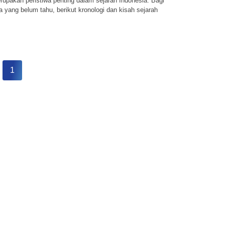
upakan peristiwa penting dalam sejarah Indonesia. Bagi
 yang belum tahu, berikut kronologi dan kisah sejarah
1