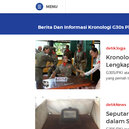
MENU
Berita Dan Informasi Kronologi G30s Pk
detikJogja
Kronolo
Lengkap
G30S/PKI ata
yang pernah t
detikNews
Seputar
dalam S