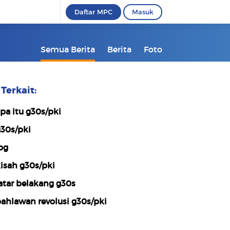
Daftar MPC
Masuk
Semua Berita
Berita
Foto
Terkait:
pa itu g30s/pki
30s/pki
og
isah g30s/pki
atar belakang g30s
ahlawan revolusi g30s/pki