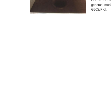
G30S/PKI mer
generasi muda
G30S/PKI.