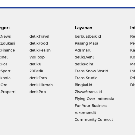
egori
Layanan
In
kNews
detikTravel
berbuatbaik.id
Re
kEdukasi
detikFood
Pasang Mata
Pe
kFinance
detikHealth
Adsmart
Ka
kInet
Wolipop
detikEvent
Ko
kHot
detikX
detikPoint
Me
kSport
20Detik
Trans Snow World
In
kbola
detikFoto
Trans Studio
Pr
kOto
detikHikmah
Bingkai.id
Di
kProperti
detikPop
Ziswafctarsa.id
Flying Over Indonesia
For Your Business
rekomendit
Community Connect