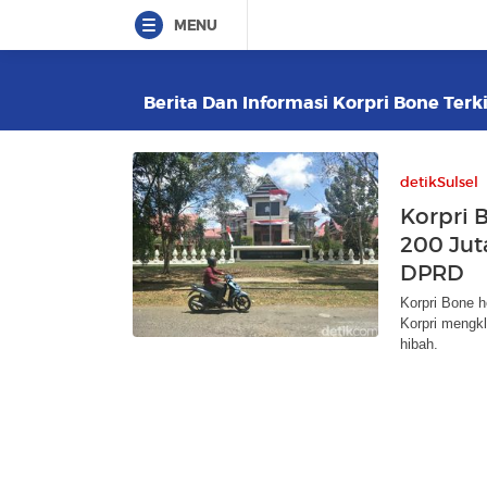
MENU
Berita Dan Informasi Korpri Bone Terki
detikSulsel
Korpri 
200 Jut
DPRD
Korpri Bone h
Korpri mengk
hibah.