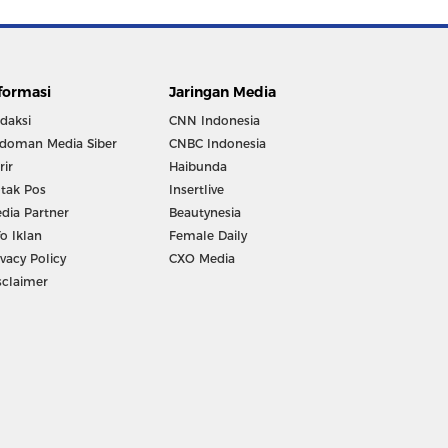
formasi
Jaringan Media
daksi
CNN Indonesia
doman Media Siber
CNBC Indonesia
rir
Haibunda
tak Pos
Insertlive
dia Partner
Beautynesia
fo Iklan
Female Daily
ivacy Policy
CXO Media
sclaimer