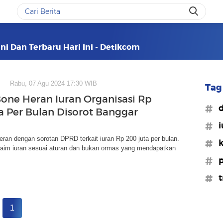
ni Dan Terbaru Hari Ini - Detikcom
Rabu, 07 Agu 2024 17:30 WIB
Tag 
Bone Heran Iuran Organisasi Rp
#d
a Per Bulan Disorot Banggar
#i
eran dengan sorotan DPRD terkait iuran Rp 200 juta per bulan.
#k
laim iuran sesuai aturan dan bukan ormas yang mendapatkan
#p
#t
1