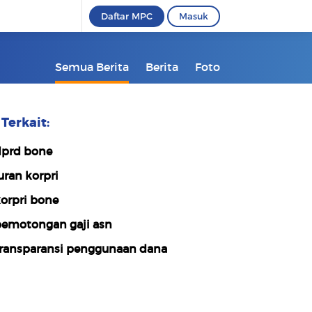
Daftar MPC
Masuk
Semua Berita
Berita
Foto
Terkait:
prd bone
uran korpri
orpri bone
emotongan gaji asn
ransparansi penggunaan dana