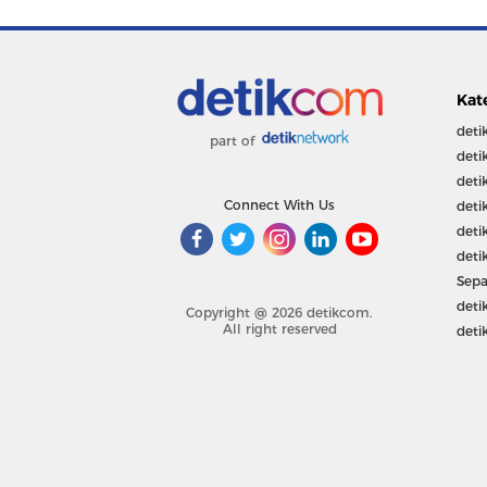
Kat
deti
part of
deti
deti
Connect With Us
deti
deti
deti
Sepa
deti
Copyright @ 2026 detikcom.
All right reserved
deti