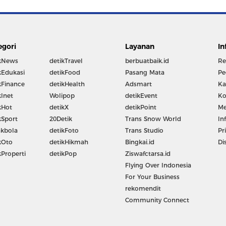
egori
Layanan
In
kNews
detikTravel
berbuatbaik.id
Re
kEdukasi
detikFood
Pasang Mata
Pe
kFinance
detikHealth
Adsmart
Ka
kInet
Wolipop
detikEvent
Ko
kHot
detikX
detikPoint
Me
kSport
20Detik
Trans Snow World
In
kbola
detikFoto
Trans Studio
Pr
kOto
detikHikmah
Bingkai.id
Di
kProperti
detikPop
Ziswafctarsa.id
Flying Over Indonesia
For Your Business
rekomendit
Community Connect