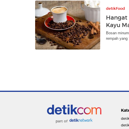
detikFood
Hangat 
Kayu Ma
Bosan minum k
rempah yang 
Kat
deti
part of
deti