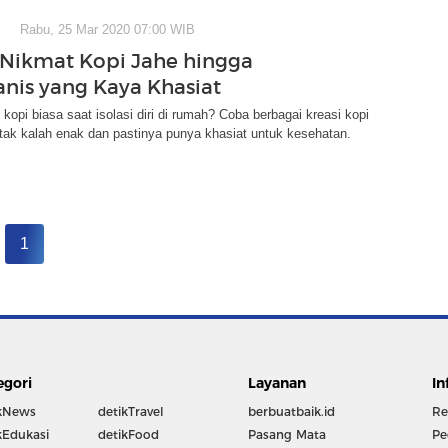
Rabu, 25 Mar 2020 07:00 WIB
Nikmat Kopi Jahe hingga
nis yang Kaya Khasiat
opi biasa saat isolasi diri di rumah? Coba berbagai kreasi kopi
tak kalah enak dan pastinya punya khasiat untuk kesehatan.
1
egori
Layanan
In
kNews
detikTravel
berbuatbaik.id
Re
kEdukasi
detikFood
Pasang Mata
Pe