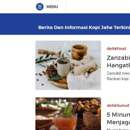
MENU
Berita Dan Informasi Kopi Jahe Terkini
detikFood
Zanzabi
Hangatk
Zanzabil meru
Racikan kopi 
detikSumut
5 Minu
Menjaga