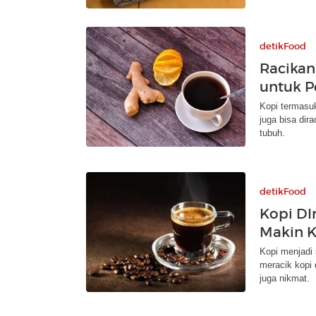
detikFood
Racikan
untuk 
Kopi termasu
juga bisa dir
tubuh.
detikFood
Kopi DI
Makin K
Kopi menjadi
meracik kopi
juga nikmat.