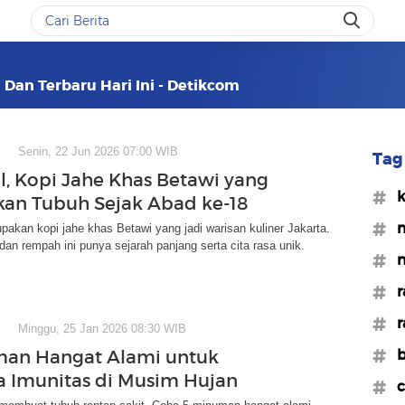
 Dan Terbaru Hari Ini - Detikcom
Senin, 22 Jun 2026 07:00 WIB
Tag 
l, Kopi Jahe Khas Betawi yang
#k
an Tubuh Sejak Abad ke-18
#m
pakan kopi jahe khas Betawi yang jadi warisan kuliner Jakarta.
dan rempah ini punya sejarah panjang serta cita rasa unik.
#n
#r
#r
Minggu, 25 Jan 2026 08:30 WIB
#b
man Hangat Alami untuk
 Imunitas di Musim Hujan
#c