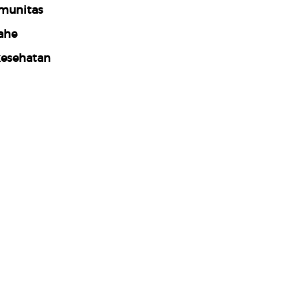
munitas
ahe
esehatan