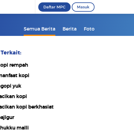
Daftar MPC
Masuk
Semua Berita
Berita
Foto
Terkait:
opi rempah
anfaat kopi
gopi yuk
acikan kopi
acikan kopi berkhasiat
ajigur
hukku malli