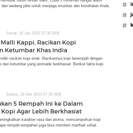
membuat tubuh rentan sakit. Coba 5 minuman hangat alami
#i
ur dan wedang jahe untuk menjaga imunitas dan kesehatan Anda.
#j
#k
Jumat, 10 Jan 2025 07:30 WIB
Malli Kappi, Racikan Kopi
n Ketumbar Khas India
miliki racikan kopi enak. Racikannya kopi berempah dengan
 dan ketumbar yang aromatik berkhasiat. Berikut fakta kopi
Selasa, 26 Des 2023 07:30 WIB
kan 5 Rempah Ini ke Dalam
 Kopi Agar Lebih Berkhasiat
meningkatkan karakter rasa dan aroma, mencampurkan kopi
apa rempah-rempahan juga bisa memberi manfaat sehat.