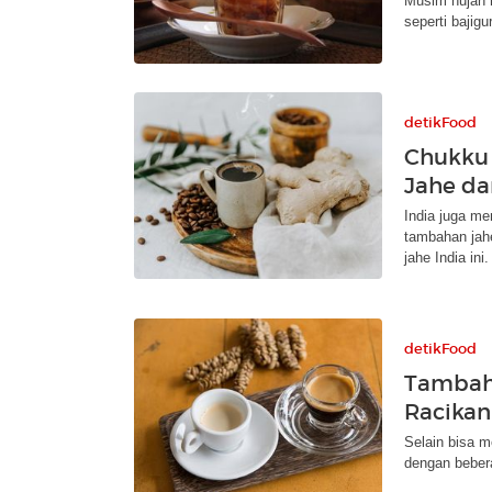
Musim hujan 
seperti bajig
detikFood
Chukku 
Jahe da
India juga me
tambahan jahe
jahe India ini.
detikFood
Tambah
Racikan
Selain bisa 
dengan beber