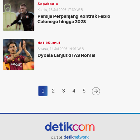
Sepakbola
Kamis, 16 Jul 2026 17:30 WIB
Persija Perpanjang Kontrak Fabio
Calonego hingga 2028
detikSumut
Selasa, 14 Jul 2026 14:01 WIB
Dybala Lanjut di AS Roma!
1
2
3
4
5
part of