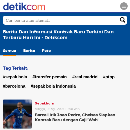
Berita Dan Informasi Kontrak Baru Terkini Dan
Terbaru Hari Ini - Detikcom
Semua
Berita
Foto
Tag Terkait:
#sepak bola
#transfer pemain
#real madrid
#ptpp
#barcelona
#sepak bola indonesia
Sepakbola
Minggu, 02 Agu 2026 19:00 WIB
Barca Lirik Joao Pedro, Chelsea Siapkan
Kontrak Baru dengan Gaji 'Wah'