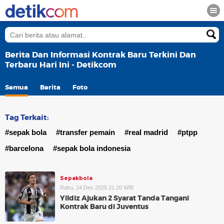
Berita Dan Informasi Kontrak Baru Terkini Dan
Terbaru Hari Ini - Detikcom
Semua
Berita
Foto
Tag Terkait:
#sepak bola
#transfer pemain
#real madrid
#ptpp
#barcelona
#sepak bola indonesia
Sepakbola
Rabu, 24 Des 2025 21:20 WIB
Yildiz Ajukan 2 Syarat Tanda Tangani
Kontrak Baru di Juventus