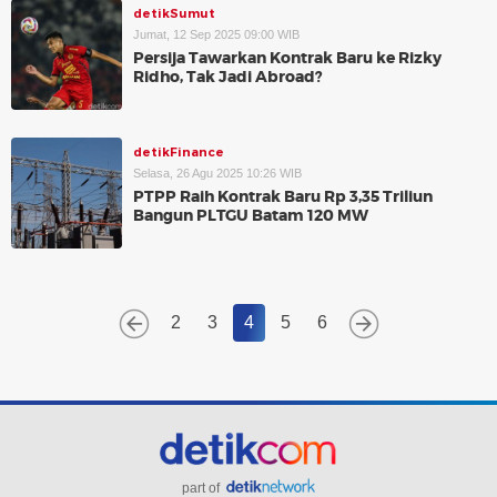
detikSumut
Jumat, 12 Sep 2025 09:00 WIB
Persija Tawarkan Kontrak Baru ke Rizky
Ridho, Tak Jadi Abroad?
detikFinance
Selasa, 26 Agu 2025 10:26 WIB
PTPP Raih Kontrak Baru Rp 3,35 Triliun
Bangun PLTGU Batam 120 MW
2
3
4
5
6
part of