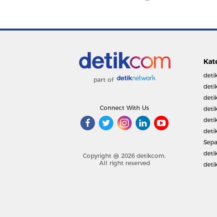
Kat
deti
part of
deti
deti
Connect With Us
deti
deti
deti
Sepa
deti
Copyright @ 2026 detikcom.
All right reserved
deti