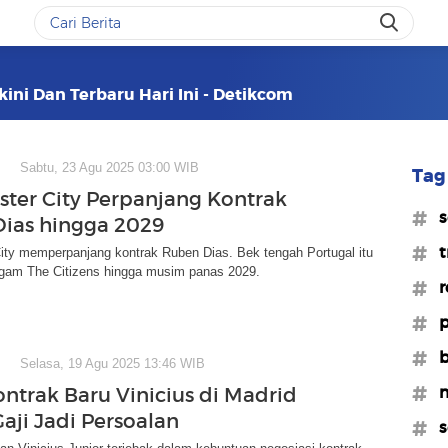
kini Dan Terbaru Hari Ini - Detikcom
Sabtu, 23 Agu 2025 03:00 WIB
Tag 
ter City Perpanjang Kontrak
#s
ias hingga 2029
#t
ity memperpanjang kontrak Ruben Dias. Bek tengah Portugal itu
agam The Citizens hingga musim panas 2029.
#r
#p
#b
Selasa, 19 Agu 2025 13:46 WIB
#m
ntrak Baru Vinicius di Madrid
aji Jadi Persoalan
#s