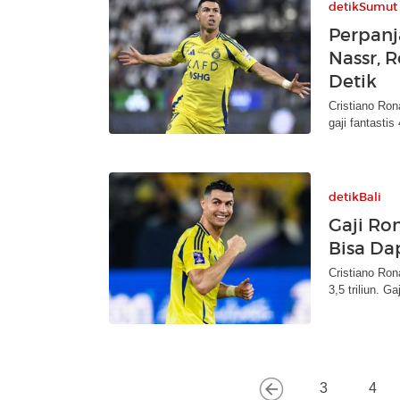
detikSumut
Perpanj
Nassr, 
Detik
Cristiano Ron
gaji fantasti
detikBali
Gaji Ro
Bisa Da
Cristiano Ron
3,5 triliun. G
3
4