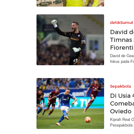
detikSumut
David d
Timnas 
Fiorent
David de Gea
fokus pada Fi
Sepakbola
Di Usia
Comebac
Oviedo
Kiprah Real O
Pesepakbola 4