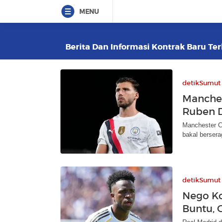
MENU
Berita Dan Informasi Kontrak Baru Ter
detikSumut
Manches
Ruben D
Manchester C
bakal berser
detikSumut
Nego Ko
Buntu, G