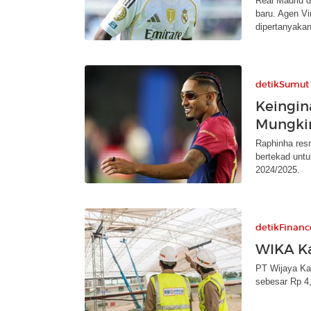
Real Madrid d
baru. Agen Vi
dipertanyakan
detikSumut
Keingin
Mungkin
Raphinha resm
bertekad untu
2024/2025.
detikFinanc
WIKA Ka
PT Wijaya Kar
sebesar Rp 4,