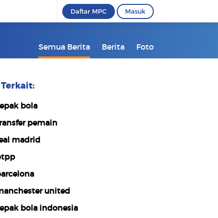
Daftar MPC
Masuk
Semua Berita
Berita
Foto
Terkait:
epak bola
ransfer pemain
eal madrid
tpp
arcelona
anchester united
epak bola indonesia