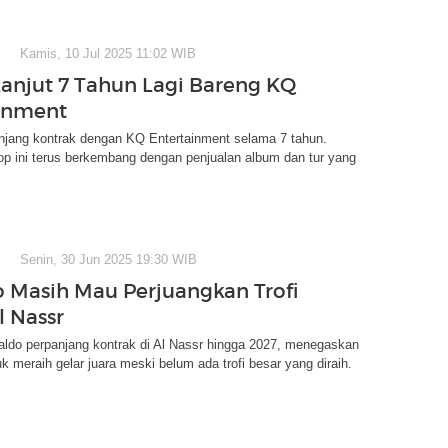
Kamis, 10 Jul 2025 11:02 WIB
anjut 7 Tahun Lagi Bareng KQ
inment
jang kontrak dengan KQ Entertainment selama 7 tahun.
p ini terus berkembang dengan penjualan album dan tur yang
Senin, 30 Jun 2025 19:30 WIB
 Masih Mau Perjuangkan Trofi
l Nassr
aldo perpanjang kontrak di Al Nassr hingga 2027, menegaskan
k meraih gelar juara meski belum ada trofi besar yang diraih.