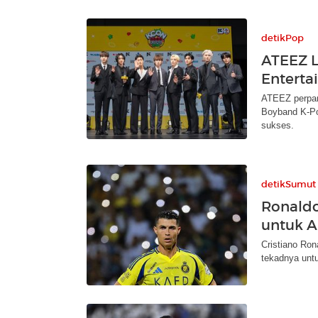
detikPop
ATEEZ L
Enterta
ATEEZ perpan
Boyband K-Po
sukses.
detikSumut
Ronaldo
untuk A
Cristiano Ron
tekadnya untu