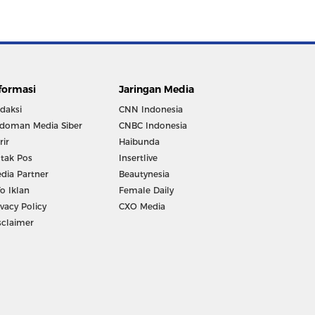
formasi
Jaringan Media
daksi
CNN Indonesia
doman Media Siber
CNBC Indonesia
rir
Haibunda
tak Pos
Insertlive
dia Partner
Beautynesia
fo Iklan
Female Daily
ivacy Policy
CXO Media
sclaimer