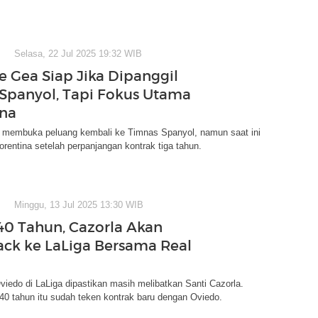
Selasa, 22 Jul 2025 19:32 WIB
e Gea Siap Jika Dipanggil
Spanyol, Tapi Fokus Utama
ina
 membuka peluang kembali ke Timnas Spanyol, namun saat ini
orentina setelah perpanjangan kontrak tiga tahun.
Minggu, 13 Jul 2025 13:30 WIB
 40 Tahun, Cazorla Akan
k ke LaLiga Bersama Real
viedo di LaLiga dipastikan masih melibatkan Santi Cazorla.
0 tahun itu sudah teken kontrak baru dengan Oviedo.