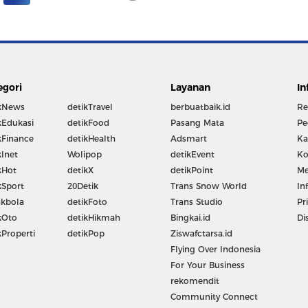
egori
Layanan
In
kNews
detikTravel
berbuatbaik.id
Re
kEdukasi
detikFood
Pasang Mata
Pe
kFinance
detikHealth
Adsmart
Ka
kInet
Wolipop
detikEvent
Ko
kHot
detikX
detikPoint
Me
kSport
20Detik
Trans Snow World
In
kbola
detikFoto
Trans Studio
Pr
kOto
detikHikmah
Bingkai.id
Di
kProperti
detikPop
Ziswafctarsa.id
Flying Over Indonesia
For Your Business
rekomendit
Community Connect