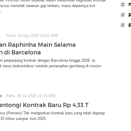
an Vinicius Junior terjebak dalam kebuntuan negosiasi kontrak
#m
nicius menolak tawaran gaji terbaru, masa depannya kini
.
#p
#p
Senin, 04 Agu 2025 14:01 WIB
an Raphinha Main Selama
 di Barcelona
i perpanjang kontrak dengan Barcelona hingga 2028. Ia
k terus berkontribusi setelah penampilan gemilang di musim
e
Rabu, 30 Jul 2025 22:19 WIB
ntongi Kontrak Baru Rp 4,33 T
ya (Persero) Tbk melaporkan kontrak baru yang telah digarap
33 triliun sampai Juni 2025.