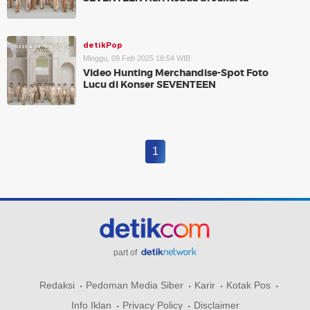
detikPop
Minggu, 09 Feb 2025 18:54 WIB
Video Hunting Merchandise-Spot Foto
Lucu di Konser SEVENTEEN
1
part of
Redaksi
Pedoman Media Siber
Karir
Kotak Pos
Info Iklan
Privacy Policy
Disclaimer