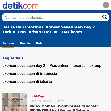
Berita Dan Informasi Konser Seventeen Day 2
Terkini Dan Terbaru Hari Ini - Detikcom
Semua
Berita
Foto
Tag Terkait:
#konser seventeen day 2
#seventeen
#carat
#k-pop
#konser seventeen di indonesia
#konser seventeen di jakarta
detikPop
Senin, 10 Feb 2025 07:34 WIB
Video: Momen Favorit CARAT di Konser
SEVENTEEN Hari Kedua di Jakarta