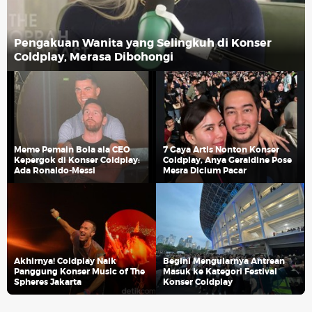
Pengakuan Wanita yang Selingkuh di Konser
Coldplay, Merasa Dibohongi
Meme Pemain Bola ala CEO
7 Gaya Artis Nonton Konser
Kepergok di Konser Coldplay:
Coldplay, Anya Geraldine Pose
Ada Ronaldo-Messi
Mesra Dicium Pacar
Akhirnya! Coldplay Naik
Begini Mengularnya Antrean
Panggung Konser Music of The
Masuk ke Kategori Festival
Spheres Jakarta
Konser Coldplay