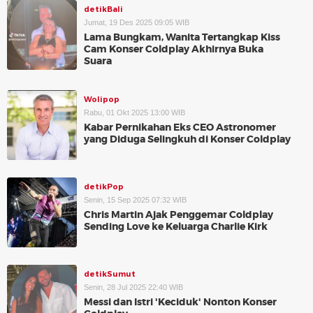
detikBali
Jumat, 19 Des 2025 09:05 WIB
Lama Bungkam, Wanita Tertangkap Kiss
Cam Konser Coldplay Akhirnya Buka
Suara
Wolipop
Rabu, 01 Okt 2025 13:00 WIB
Kabar Pernikahan Eks CEO Astronomer
yang Diduga Selingkuh di Konser Coldplay
detikPop
Senin, 15 Sep 2025 07:32 WIB
Chris Martin Ajak Penggemar Coldplay
Sending Love ke Keluarga Charlie Kirk
detikSumut
Senin, 28 Jul 2025 22:40 WIB
Messi dan Istri 'Keciduk' Nonton Konser