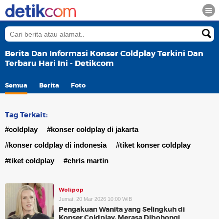
Berita Dan Informasi Konser Coldplay Terkini Dan
Terbaru Hari Ini - Detikcom
Semua
Berita
Foto
Tag Terkait:
#coldplay
#konser coldplay di jakarta
#konser coldplay di indonesia
#tiket konser coldplay
#tiket coldplay
#chris martin
Wolipop
Jumat, 20 Mar 2026 10:00 WIB
Pengakuan Wanita yang Selingkuh di
Konser Coldplay, Merasa Dibohongi