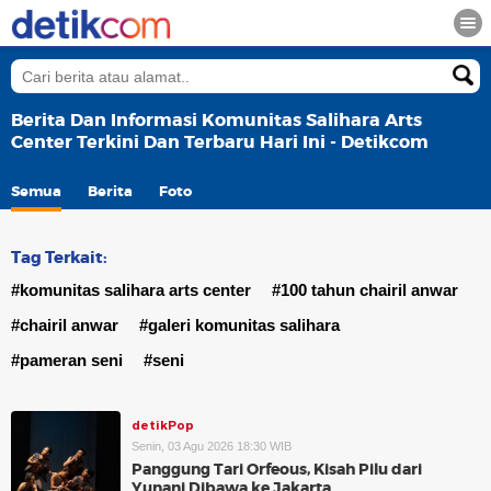
Berita Dan Informasi Komunitas Salihara Arts
Center Terkini Dan Terbaru Hari Ini - Detikcom
Semua
Berita
Foto
Tag Terkait:
#komunitas salihara arts center
#100 tahun chairil anwar
#chairil anwar
#galeri komunitas salihara
#pameran seni
#seni
detikPop
Senin, 03 Agu 2026 18:30 WIB
Panggung Tari Orfeous, Kisah Pilu dari
Yunani Dibawa ke Jakarta