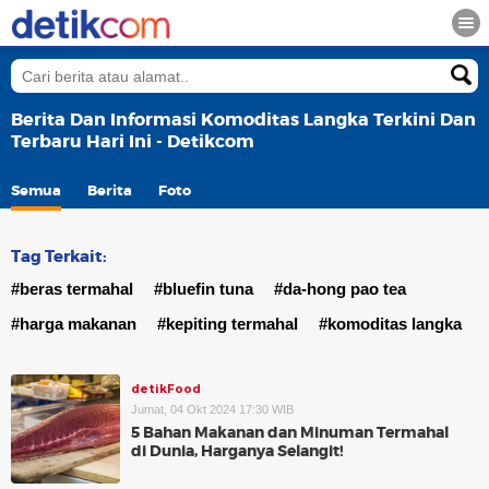
Berita Dan Informasi Komoditas Langka Terkini Dan
Terbaru Hari Ini - Detikcom
Semua
Berita
Foto
Tag Terkait:
#beras termahal
#bluefin tuna
#da-hong pao tea
#harga makanan
#kepiting termahal
#komoditas langka
detikFood
Jumat, 04 Okt 2024 17:30 WIB
5 Bahan Makanan dan Minuman Termahal
di Dunia, Harganya Selangit!