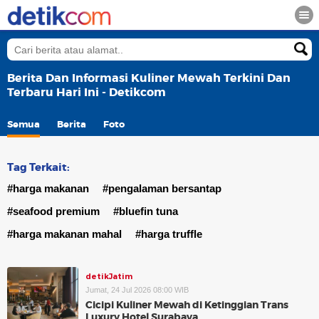
Berita Dan Informasi Kuliner Mewah Terkini Dan
Terbaru Hari Ini - Detikcom
Semua
Berita
Foto
Tag Terkait:
#harga makanan
#pengalaman bersantap
#seafood premium
#bluefin tuna
#harga makanan mahal
#harga truffle
detikJatim
Jumat, 24 Jul 2026 08:00 WIB
Cicipi Kuliner Mewah di Ketinggian Trans
Luxury Hotel Surabaya