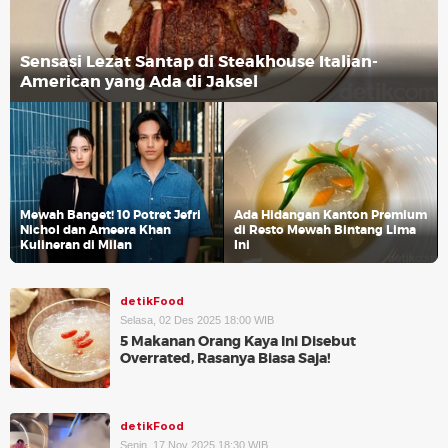
Sensasi Lezat Santap di Steakhouse Italian-
American yang Ada di Jaksel
Mewah Banget! 10 Potret Jefri
Ada Hidangan Kanton Premium
Nichol dan Ameera Khan
di Resto Mewah Bintang Lima
Kulineran di Milan
Ini
detikFood
Selasa, 02 Des 2025 18:00 WIB
5 Makanan Orang Kaya Ini Disebut
Overrated, Rasanya Biasa Saja!
detikFood
Senin, 17 Nov 2025 18:30 WIB