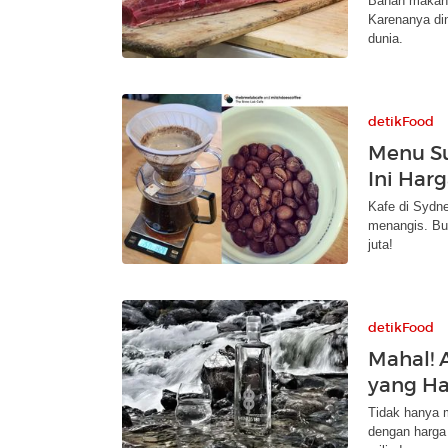
Bahan makana
Karenanya di
dunia.
detikFood
Menu Su
Ini Har
Kafe di Sydne
menangis. Buk
juta!
detikFood
Mahal! A
yang Ha
Tidak hanya m
dengan harga 