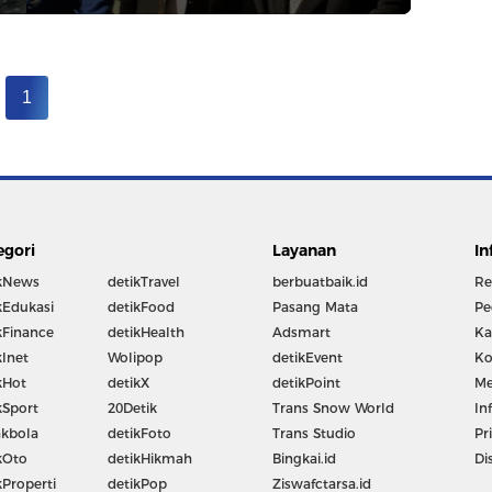
1
egori
Layanan
In
kNews
detikTravel
berbuatbaik.id
Re
kEdukasi
detikFood
Pasang Mata
Pe
kFinance
detikHealth
Adsmart
Ka
kInet
Wolipop
detikEvent
Ko
kHot
detikX
detikPoint
Me
kSport
20Detik
Trans Snow World
In
kbola
detikFoto
Trans Studio
Pr
kOto
detikHikmah
Bingkai.id
Di
kProperti
detikPop
Ziswafctarsa.id