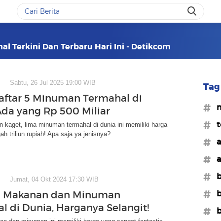
l Terkini Dan Terbaru Hari Ini - Detikcom
Sabtu, 26 Jul 2025 19:00 WIB
Tag 
Daftar 5 Minuman Termahal di
#m
Ada yang Rp 500 Miliar
#t
n kaget, lima minuman termahal di dunia ini memiliki harga
ah triliun rupiah! Apa saja ya jenisnya?
#a
#a
#b
Jumat, 04 Okt 2024 17:30 WIB
#b
n Makanan dan Minuman
l di Dunia, Harganya Selangit!
#b