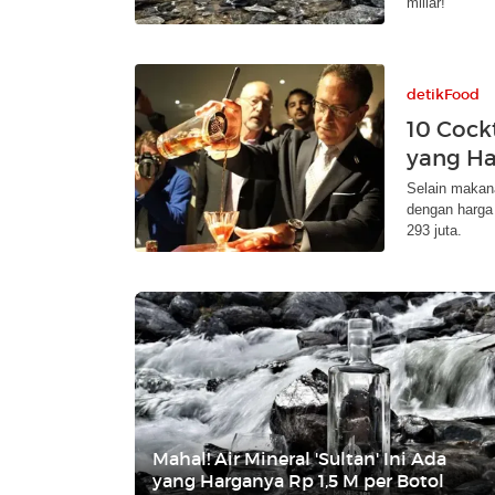
miliar!
detikFood
10 Cock
yang Ha
Selain makana
dengan harga 
293 juta.
Mahal! Air Mineral 'Sultan' Ini Ada
yang Harganya Rp 1,5 M per Botol