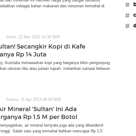
n dan minuman ini memiliki harga yang sangat fantastis.
#b
nobatkan sebagai bahan makanan dan minuman termahal di
#c
#d
Senin, 22 Mei 2023 16:30 WIB
ltan! Secangkir Kopi di Kafe
ganya Rp 14 Juta
y, Australia menawarkan kopi yang harganya bikin pengunjung
an ratusan ribu atau jutaan rupiah, melainkan sampai belasan
Selasa, 11 Apr 2023 08:30 WIB
ir Mineral 'Sultan' Ini Ada
rganya Rp 1,5 M per Botol
enyegarkan, air mineral ternyata juga ada yang dibanderol
tinggi. Salah satu yang termahal bahkan mencapai Rp 1,5