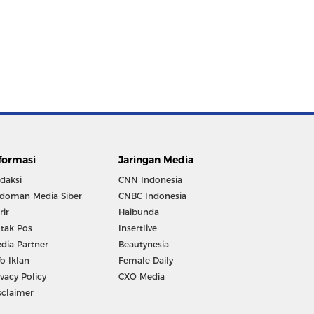
formasi
Jaringan Media
daksi
CNN Indonesia
doman Media Siber
CNBC Indonesia
rir
Haibunda
tak Pos
Insertlive
dia Partner
Beautynesia
fo Iklan
Female Daily
ivacy Policy
CXO Media
sclaimer