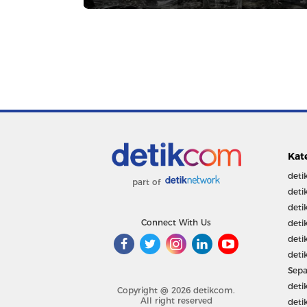
Kat
deti
part of
deti
deti
Connect With Us
deti
deti
deti
Sepa
deti
Copyright @ 2026 detikcom.
All right reserved
deti