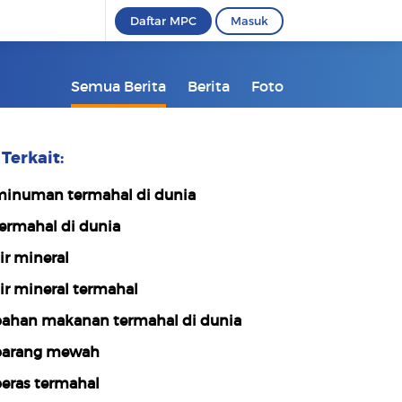
Daftar MPC
Masuk
Semua Berita
Berita
Foto
Terkait:
inuman termahal di dunia
ermahal di dunia
ir mineral
ir mineral termahal
ahan makanan termahal di dunia
arang mewah
eras termahal