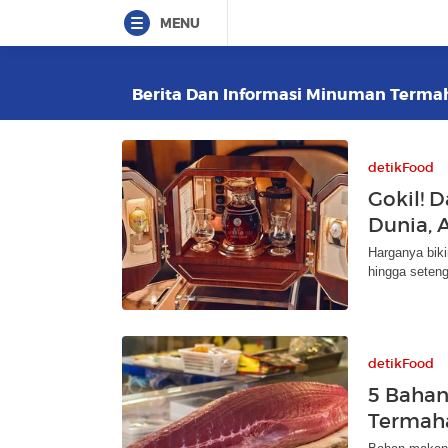
MENU
Berita Dan Informasi Minuman Termaha
detikFood
Gokil! 
Dunia, 
Harganya biki
hingga seteng
detikFood
5 Baha
Termaha