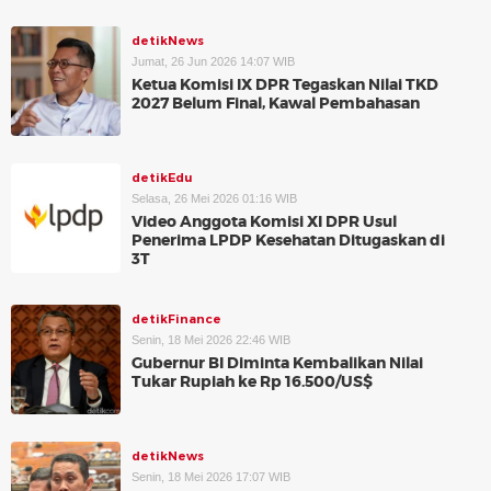
detikNews
Jumat, 26 Jun 2026 14:07 WIB
Ketua Komisi IX DPR Tegaskan Nilai TKD
2027 Belum Final, Kawal Pembahasan
detikEdu
Selasa, 26 Mei 2026 01:16 WIB
Video Anggota Komisi XI DPR Usul
Penerima LPDP Kesehatan Ditugaskan di
3T
detikFinance
Senin, 18 Mei 2026 22:46 WIB
Gubernur BI Diminta Kembalikan Nilai
Tukar Rupiah ke Rp 16.500/US$
detikNews
Senin, 18 Mei 2026 17:07 WIB