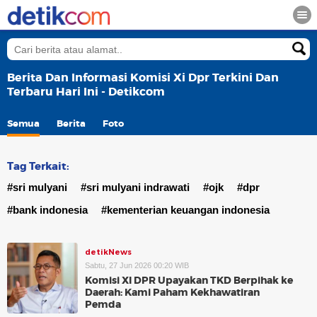
Berita Dan Informasi Komisi Xi Dpr Terkini Dan
Terbaru Hari Ini - Detikcom
Semua
Berita
Foto
Tag Terkait:
#sri mulyani
#sri mulyani indrawati
#ojk
#dpr
#bank indonesia
#kementerian keuangan indonesia
detikNews
Sabtu, 27 Jun 2026 00:20 WIB
Komisi XI DPR Upayakan TKD Berpihak ke
Daerah: Kami Paham Kekhawatiran
Pemda