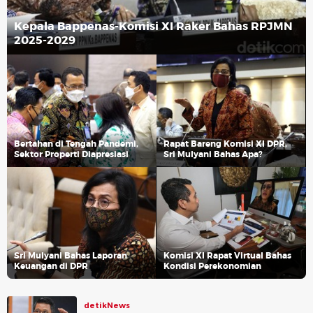
Kepala Bappenas-Komisi XI Raker Bahas RPJMN
2025-2029
Bertahan di Tengah Pandemi,
Rapat Bareng Komisi XI DPR,
Sektor Properti Diapresiasi
Sri Mulyani Bahas Apa?
Sri Mulyani Bahas Laporan
Komisi XI Rapat Virtual Bahas
Keuangan di DPR
Kondisi Perekonomian
detikNews