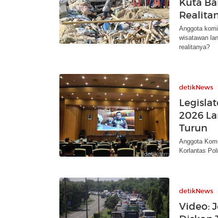
Kuta B
Realita
Anggota komis
wisatawan la
realitanya?
detikNews
Legisla
2026 La
Turun
Anggota Komi
Korlantas Pol
detikNews
Video: 