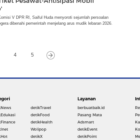
Tiket Pesawat-Antisipasi Mobil
'
Komisi V DPR RI, Saiful Huda menyoroti sejumlah persoalan
gera dibenahi pemerintah menjelang arus mudik lebaran 2026.
4
5
egori
Layanan
In
kNews
detikTravel
berbuatbaik.id
Re
kEdukasi
detikFood
Pasang Mata
Pe
kFinance
detikHealth
Adsmart
Ka
kInet
Wolipop
detikEvent
Ko
kHot
detikX
detikPoint
Me