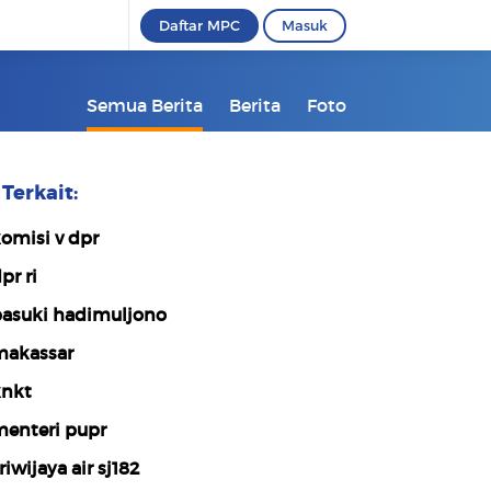
Daftar MPC
Masuk
Semua Berita
Berita
Foto
Terkait:
omisi v dpr
pr ri
asuki hadimuljono
akassar
nkt
enteri pupr
riwijaya air sj182