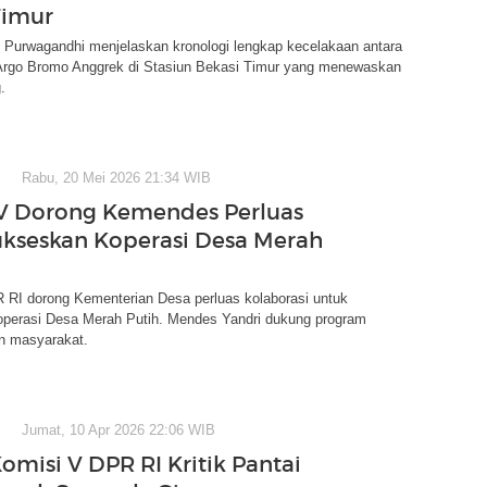
Timur
Purwagandhi menjelaskan kronologi lengkap kecelakaan antara
rgo Bromo Anggrek di Stasiun Bekasi Timur yang menewaskan
.
Rabu, 20 Mei 2026 21:34 WIB
V Dorong Kemendes Perluas
ukseskan Koperasi Desa Merah
 RI dorong Kementerian Desa perluas kolaborasi untuk
perasi Desa Merah Putih. Mendes Yandri dukung program
n masyarakat.
Jumat, 10 Apr 2026 22:06 WIB
omisi V DPR RI Kritik Pantai