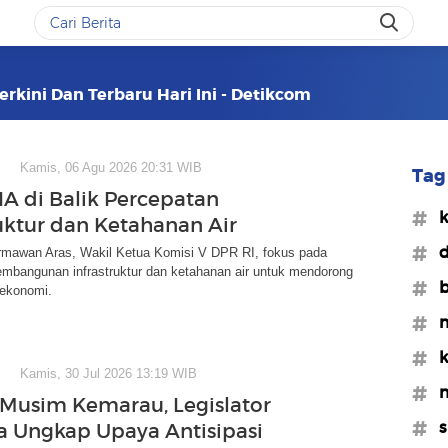
erkini Dan Terbaru Hari Ini - Detikcom
Kamis, 06 Agu 2026 20:31 WIB
Tag 
IA di Balik Percepatan
#k
ruktur dan Ketahanan Air
#d
rmawan Aras, Wakil Ketua Komisi V DPR RI, fokus pada
embangunan infrastruktur dan ketahanan air untuk mendorong
#b
ekonomi.
#m
#k
Kamis, 30 Jul 2026 13:19 WIB
#m
Musim Kemarau, Legislator
#s
a Ungkap Upaya Antisipasi