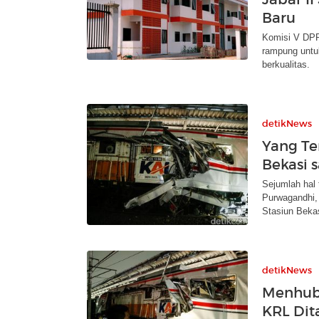
Baru
Komisi V DPR
rampung untu
berkualitas.
detikNews
Yang Te
Bekasi 
Sejumlah hal
Purwagandhi, 
Stasiun Bekas
detikNews
Menhub
KRL Dit