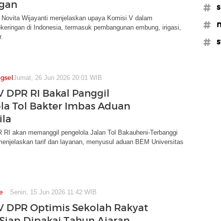
ngan
#s
Novita Wijayanti menjelaskan upaya Komisi V dalam
#m
keringan di Indonesia, termasuk pembangunan embung, irigasi,
.
#s
gsel
Jumat, 26 Jun 2026 20:01 WIB
V DPR RI Bakal Panggil
la Tol Bakter Imbas Aduan
ila
 RI akan memanggil pengelola Jalan Tol Bakauheni-Terbanggi
menjelaskan tarif dan layanan, menyusul aduan BEM Universitas
e
Senin, 15 Jun 2026 11:42 WIB
V DPR Optimis Sekolah Rakyat
I Siap Dipakai Tahun Ajaran