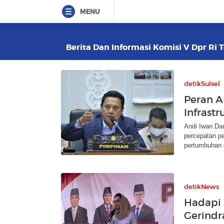
MENU
Berita Dan Informasi Komisi V Dpr Ri T
detikSulsel
Peran A
Infrast
Andi Iwan Da
percepatan p
pertumbuhan 
detikNews
Hadapi 
Gerindr