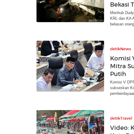
Bekasi 
Menhub Dudy 
KRL dan KA A
belasan orang
detikNews
Komisi 
Mitra S
Putih
Komisi V DPR
sukseskan Ko
pemberdayaa
detikTravel
Video: K