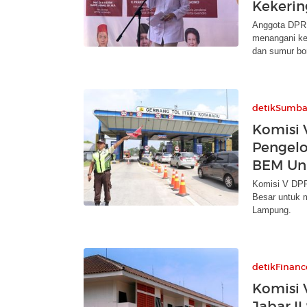
Kekeri
Anggota DPR 
menangani ke
dan sumur bor
detikSumba
Komisi 
Pengelo
BEM Un
Komisi V DPR
Besar untuk 
Lampung.
detikFinanc
Komisi 
Jabar I