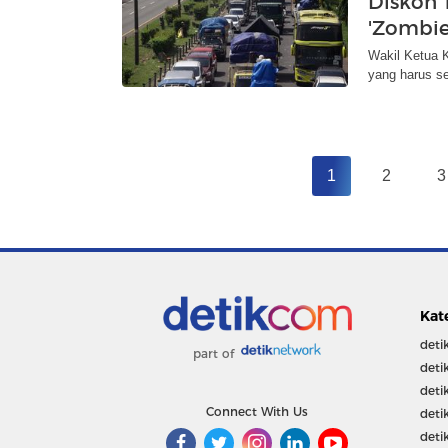
Diskon 
'Zombie
Wakil Ketua 
yang harus se
1
2
3
Kat
deti
part of
deti
deti
Connect With Us
deti
deti