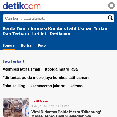
Berita Dan Informasi Kombes Latif Usman Terkini
Dan Terbaru Hari Ini - Detikcom
Semua
Berita
Foto
Tag Terkait:
#kombes latif usman
#polda metro jaya
#dirlantas polda metro jaya kombes latif usman
#sim keliling
#kemacetan jakarta
#demo
detikNews
Rabu, 31 Jan 2024 21:27 WIB
Viral Dirlantas Polda Metro 'Dikepung'
Massa Demo, Begini Kejadiannya