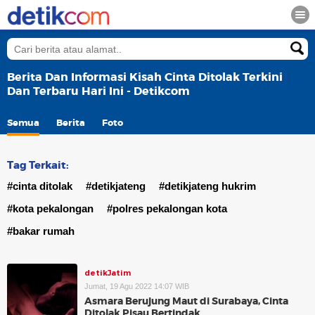
Berita Dan Informasi Kisah Cinta Ditolak Terkini
Dan Terbaru Hari Ini - Detikcom
Semua
Berita
Foto
Tag Terkait:
#cinta ditolak
#detikjateng
#detikjateng hukrim
#kota pekalongan
#polres pekalongan kota
#bakar rumah
detikJatim
Jumat, 19 Agu 2022 14:07 WIB
Asmara Berujung Maut di Surabaya, Cinta
Ditolak Pisau Bertindak