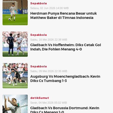
Sepakbola
Selasa, 02 Jun 2026 14:00 WIB
Herdman Punya Rencana Besar untuk
Matthew Baker di Timnas Indonesia
Sepakbola
Sabtu, 16 Mei 2026 22:38 WIB
Gladbach Vs Hoffenheim: Diks Cetak Gol
Indah, Die Fohlen Menang 4-0
Sepakbola
Sabtu, 09 Mei 2026 22:35 WIB
Augsburg Vs Moenchengladbach: Kevin
Diks Cs Tumbang 1-3
detikSumut
Senin, 04 Mei 2026 05:02 WIB
Gladbach Vs Borussia Dortmund: Kevin
Diks Cs Menang 1-0