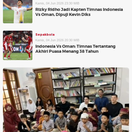
Kamis, 04 Jun 2026 23:30 WIB
Rizky Ridho Jadi Kapten Timnas Indonesia
Vs Oman, Dipuji Kevin Diks
Sepakbola
Kamis, 04 Jun 2026 20:30 WIB
Indonesia Vs Oman: Timnas Tertantang
Akhiri Puasa Menang 38 Tahun