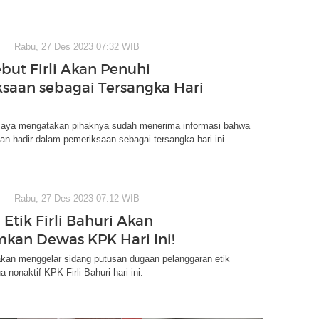
Rabu, 27 Des 2023 07:32 WIB
ebut Firli Akan Penuhi
saan sebagai Tersangka Hari
Jaya mengatakan pihaknya sudah menerima informasi bahwa
akan hadir dalam pemeriksaan sebagai tersangka hari ini.
Rabu, 27 Des 2023 07:12 WIB
Etik Firli Bahuri Akan
an Dewas KPK Hari Ini!
an menggelar sidang putusan dugaan pelanggaran etik
 nonaktif KPK Firli Bahuri hari ini.