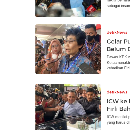
MAKI berhara
sebagai insa
detikNews
Gelar P
Belum D
Dewas KPK me
Ketua nonakti
kehadiran Firli
detikNews
ICW ke 
Firli Ba
ICW menilai p
yang harus d