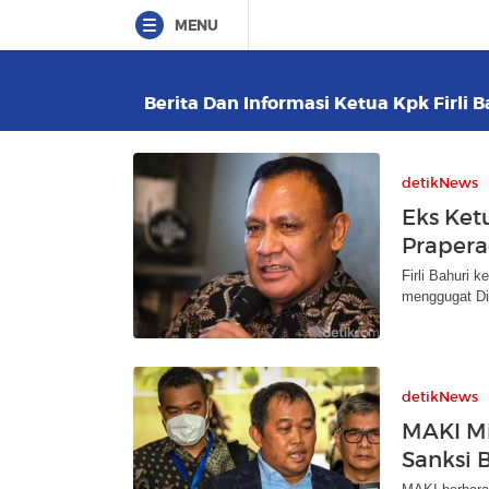
MENU
Berita Dan Informasi Ketua Kpk Firli B
detikNews
Eks Ket
Prapera
Firli Bahuri k
menggugat Di
detikNews
MAKI M
Sanksi B