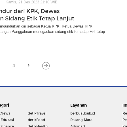
Kamis, 21 Des 2023 21:10 WIB
undur dari KPK, Dewas
n Sidang Etik Tetap Lanjut
 mengundurkan diri sebagai Ketua KPK. Ketua Dewas KPK
angan Panggabean menegaskan sidang etik terhadap Firli tetap
4
5
egori
Layanan
In
kNews
detikTravel
berbuatbaik.id
Re
kEdukasi
detikFood
Pasang Mata
Pe
kFinance
detikHealth
Adsmart
Ka