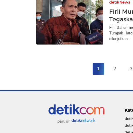
detikNews
Firli M
Tegaska
Firli Bahuri
Tumpak Hator
dilanjutkan.
1
2
3
Kat
deti
part of
deti
deti