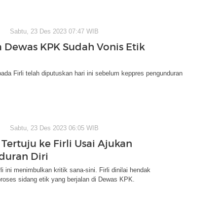
Sabtu, 23 Des 2023 07:47 WIB
 Dewas KPK Sudah Vonis Etik
pada Firli telah diputuskan hari ini sebelum keppres pengunduran
Sabtu, 23 Des 2023 06:05 WIB
 Tertuju ke Firli Usai Ajukan
uran Diri
i ini menimbulkan kritik sana-sini. Firli dinilai hendak
roses sidang etik yang berjalan di Dewas KPK.