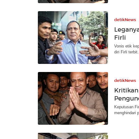
detikNews
Leganya
Firli
Vonis etik ke
diri Firli terbit.
detikNews
Kritikan
Pengund
Keputusan Firl
menghindari p