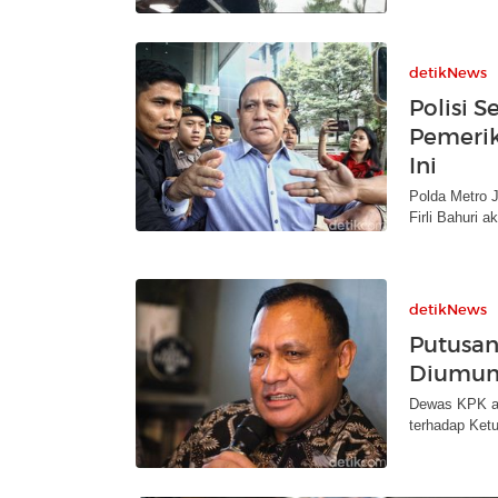
detikNews
Polisi S
Pemerik
Ini
Polda Metro 
Firli Bahuri 
detikNews
Putusan 
Diumumk
Dewas KPK ak
terhadap Ketua