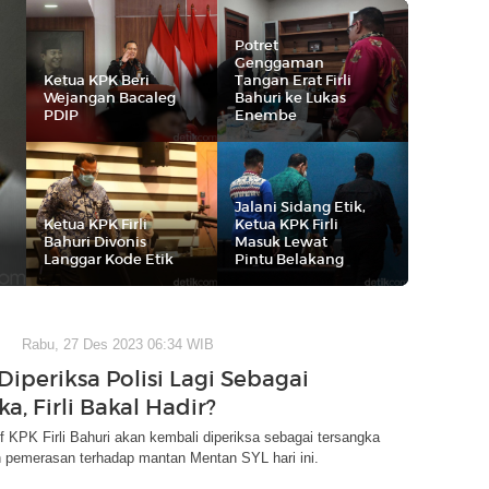
Potret
Genggaman
Ketua KPK Beri
Tangan Erat Firli
Wejangan Bacaleg
Bahuri ke Lukas
PDIP
Enembe
Jalani Sidang Etik,
Ketua KPK Firli
Ketua KPK Firli
Bahuri Divonis
Masuk Lewat
Langgar Kode Etik
Pintu Belakang
Rabu, 27 Des 2023 06:34 WIB
 Diperiksa Polisi Lagi Sebagai
a, Firli Bakal Hadir?
f KPK Firli Bahuri akan kembali diperiksa sebagai tersangka
 pemerasan terhadap mantan Mentan SYL hari ini.