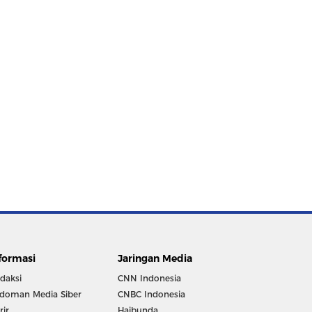
formasi
Jaringan Media
daksi
CNN Indonesia
doman Media Siber
CNBC Indonesia
rir
Haibunda