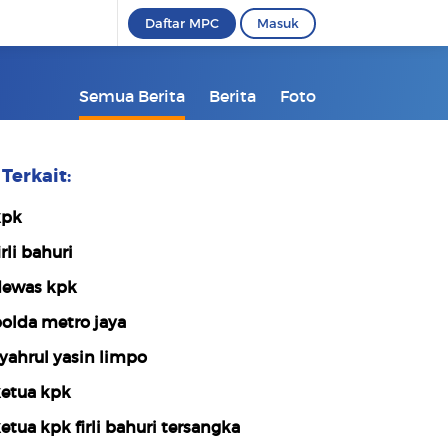
Daftar MPC
Masuk
Semua Berita
Berita
Foto
Terkait:
kpk
irli bahuri
ewas kpk
olda metro jaya
yahrul yasin limpo
etua kpk
etua kpk firli bahuri tersangka