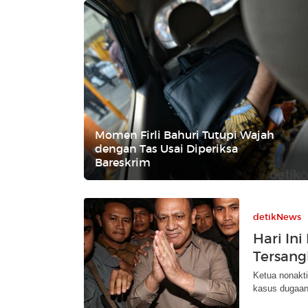
Momen Firli Bahuri Tutupi Wajah
dengan Tas Usai Diperiksa
Bareskrim
detikNews
Hari Ini
Tersangk
Ketua nonakti
kasus dugaan