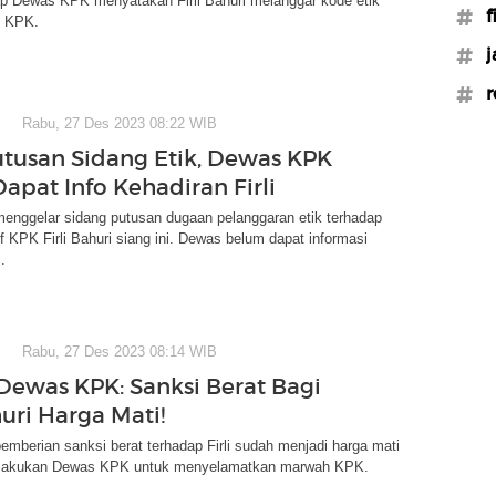
p Dewas KPK menyatakan Firli Bahuri melanggar kode etik
#f
n KPK.
#j
#r
Rabu, 27 Des 2023 08:22 WIB
utusan Sidang Etik, Dewas KPK
apat Info Kehadiran Firli
nggelar sidang putusan dugaan pelanggaran etik terhadap
f KPK Firli Bahuri siang ini. Dewas belum dapat informasi
.
Rabu, 27 Des 2023 08:14 WIB
Dewas KPK: Sanksi Berat Bagi
huri Harga Mati!
emberian sanksi berat terhadap Firli sudah menjadi harga mati
ilakukan Dewas KPK untuk menyelamatkan marwah KPK.