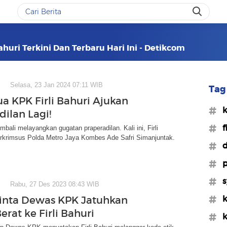
ahuri Terkini Dan Terbaru Hari Ini - Detikcom
Selasa, 23 Jan 2024 07:11 WIB
Tag 
ua KPK Firli Bahuri Ajukan
#
dilan Lagi!
#f
embali melayangkan gugatan praperadilan. Kali ini, Firli
rkrimsus Polda Metro Jaya Kombes Ade Safri Simanjuntak.
#d
#p
#s
Rabu, 27 Des 2023 08:43 WIB
#k
inta Dewas KPK Jatuhkan
erat ke Firli Bahuri
#k