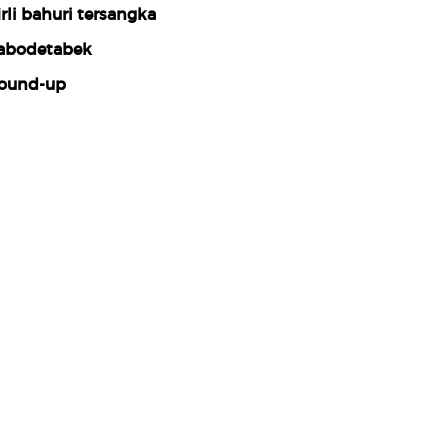
irli bahuri tersangka
abodetabek
ound-up