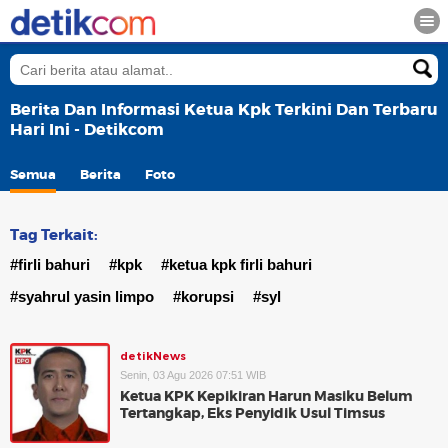
Berita Dan Informasi Ketua Kpk Terkini Dan Terbaru
Hari Ini - Detikcom
Semua
Berita
Foto
Tag Terkait:
#firli bahuri
#kpk
#ketua kpk firli bahuri
#syahrul yasin limpo
#korupsi
#syl
detikNews
Senin, 03 Agu 2026 07:51 WIB
Ketua KPK Kepikiran Harun Masiku Belum
Tertangkap, Eks Penyidik Usul Timsus