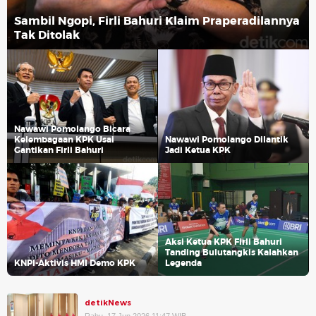
Sambil Ngopi, Firli Bahuri Klaim Praperadilannya
Tak Ditolak
Nawawi Pomolango Bicara
Kelembagaan KPK Usai
Nawawi Pomolango Dilantik
Gantikan Firli Bahuri
Jadi Ketua KPK
Aksi Ketua KPK Firli Bahuri
Tanding Bulutangkis Kalahkan
KNPI-Aktivis HMI Demo KPK
Legenda
detikNews