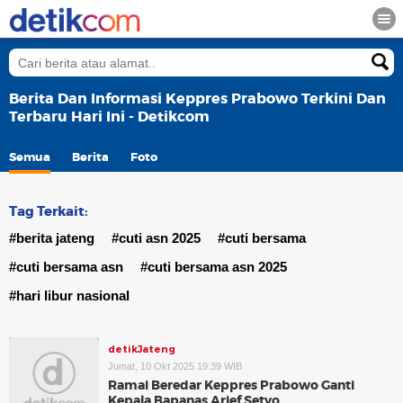
Berita Dan Informasi Keppres Prabowo Terkini Dan
Terbaru Hari Ini - Detikcom
Semua
Berita
Foto
Tag Terkait:
#berita jateng
#cuti asn 2025
#cuti bersama
#cuti bersama asn
#cuti bersama asn 2025
#hari libur nasional
detikJateng
Jumat, 10 Okt 2025 19:39 WIB
Ramai Beredar Keppres Prabowo Ganti
Kepala Bapanas Arief Setyo