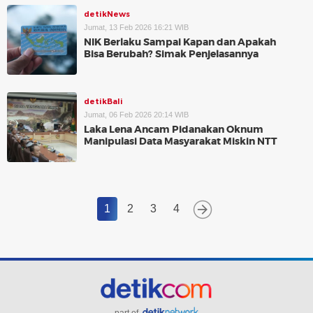
detikNews
Jumat, 13 Feb 2026 16:21 WIB
NIK Berlaku Sampai Kapan dan Apakah
Bisa Berubah? Simak Penjelasannya
detikBali
Jumat, 06 Feb 2026 20:14 WIB
Laka Lena Ancam Pidanakan Oknum
Manipulasi Data Masyarakat Miskin NTT
1
2
3
4
part of