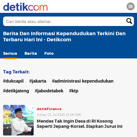
Berita Dan Informasi Kependudukan Terkini Dan
Terbaru Hari Ini - Detikcom
Semua
Berita
Foto
Tag Terkait:
#dukcapil
#jakarta
#administrasi kependudukan
#detikjateng
#jabodetabek
#ktp
detikFinance
Jumat, 03 Jul 2026 16:08 WIB
Mendes Tak Ingin Desa di RI Kosong
Seperti Jepang-Korsel, Siapkan Jurus Ini