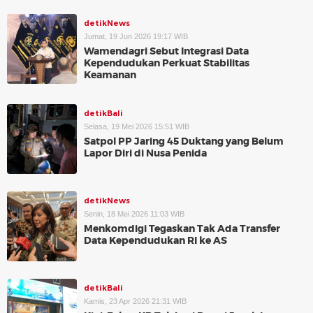
detikNews
Jumat, 19 Jun 2026 19:17 WIB
Wamendagri Sebut Integrasi Data
Kependudukan Perkuat Stabilitas
Keamanan
detikBali
Selasa, 19 Mei 2026 15:51 WIB
Satpol PP Jaring 45 Duktang yang Belum
Lapor Diri di Nusa Penida
detikNews
Senin, 18 Mei 2026 11:03 WIB
Menkomdigi Tegaskan Tak Ada Transfer
Data Kependudukan RI ke AS
detikBali
Kamis, 23 Apr 2026 21:31 WIB