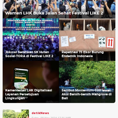
Wamen LHK Buka Jalan Sehat Festival LIKE 2
Jokowi Serahkan SK Hutan
Repatriasi 73 Ekor Burung
Sosial-TORA di Festival LIKE 2
Endemik Indonesia
Kementerian LHK Digitalisasi
Sambut Momentum G20 lewat
Layanan Persetujuan
Aksi Bersih-bersih Mangrove di
Lingkungan
Bali
detikNews