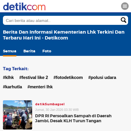
Berita Dan Informasi Kementerian Lhk Terkini Dan
Terbaru Hari Ini - Detikcom
Semua
Berita
Foto
Tag Terkait:
#klhk
#festival like 2
#fotodetikcom
#polusi udara
#karhutla
#menteri lhk
detikSumbagsel
Jumat, 30 Jan 2026 03:30 WIB
DPR RI Persoalkan Sampah di Daerah
Jambi, Desak KLH Turun Tangan