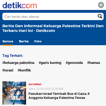
Berita Dan Informasi Keluarga Palestina Terkini Dan
Terbaru Hari Ini - Detikcom
Semua
Berita
Foto
Tag Terkait:
#keluarga palestina
#garis kuning
#genosida
#hamas
#israel
#konflik
detikBali
Sabtu, 18 Okt 2025 21:38 WIB
Pasukan Israel Tembak Bus di Gaza, 9
Anggota Keluarga Palestina Tewas