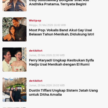
Ussy Sulistiawaty Bongkar Sifat Asli
Andhika Pratama, Ternyata Begini
Wolipop
Minggu, 31 Mei 2026 16:00 WIB
Most Pop: Vokalis Band Akui Gay Usai
Belasan Tahun Menikah, Didukung Istri
detikHot
Jumat, 29 Mei 2026 22:00 WIB
Ferry Maryadi Ungkap Kesibukan Syifa
Hadju Usai Menikah dengan El Rumi
detikHot
Jumat, 29 Mei 2026 19:03 WIB
Dustin Tiffani Ungkap Sistem Jatah Uang
untuk Ditha Amalia