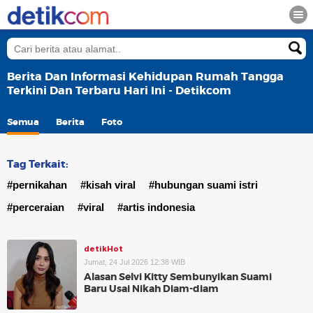
Berita Dan Informasi Kehidupan Rumah Tangga
Terkini Dan Terbaru Hari Ini - Detikcom
Semua
Berita
Foto
Tag Terkait:
#pernikahan
#kisah viral
#hubungan suami istri
#perceraian
#viral
#artis indonesia
detikHot
Jumat, 24 Jul 2026 12:38 WIB
Alasan Selvi Kitty Sembunyikan Suami
Baru Usai Nikah Diam-diam