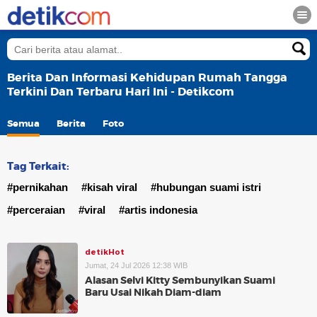
Berita Dan Informasi Kehidupan Rumah Tangga
Terkini Dan Terbaru Hari Ini - Detikcom
Semua
Berita
Foto
Tag Terkait:
#pernikahan
#kisah viral
#hubungan suami istri
#perceraian
#viral
#artis indonesia
detikHot
Jumat, 24 Jul 2026 12:38 WIB
Alasan Selvi Kitty Sembunyikan Suami
Baru Usai Nikah Diam-diam