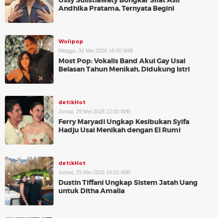
Ussy Sulistiawaty Bongkar Sifat Asli
Andhika Pratama, Ternyata Begini
Wolipop
Minggu, 31 Mei 2026 16:00 WIB
Most Pop: Vokalis Band Akui Gay Usai
Belasan Tahun Menikah, Didukung Istri
detikHot
Jumat, 29 Mei 2026 22:00 WIB
Ferry Maryadi Ungkap Kesibukan Syifa
Hadju Usai Menikah dengan El Rumi
detikHot
Jumat, 29 Mei 2026 19:03 WIB
Dustin Tiffani Ungkap Sistem Jatah Uang
untuk Ditha Amalia