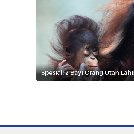
Spesial! 2 Bayi Orang Utan Lahi