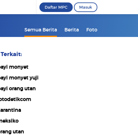
Daftar MPC
Masuk
Semua Berita
Berita
Foto
Terkait:
ayi monyet
ayi monyet yuji
ayi orang utan
otodetikcom
arantina
eksiko
rang utan