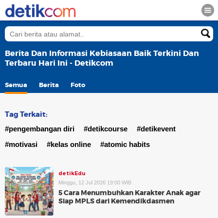
Berita Dan Informasi Kebiasaan Baik Terkini Dan
Terbaru Hari Ini - Detikcom
Semua
Berita
Foto
Tag Terkait:
#pengembangan diri
#detikcourse
#detikevent
#motivasi
#kelas online
#atomic habits
detikEdu
Minggu, 12 Jul 2026 19:00 WIB
5 Cara Menumbuhkan Karakter Anak agar
Siap MPLS dari Kemendikdasmen