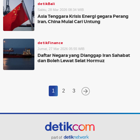
detikBali
Sabtu, 28 Mar 2026 08:34 WIB
Asia Tenggara Krisis Energi gegara Perang
Iran, China Mulai Cari Untung
detikFinance
Jumat, 27 Mar 2026 05:55 WIB
Daftar Negara yang Dianggap Iran Sahabat
dan Boleh Lewat Selat Hormuz
1
2
3
part of