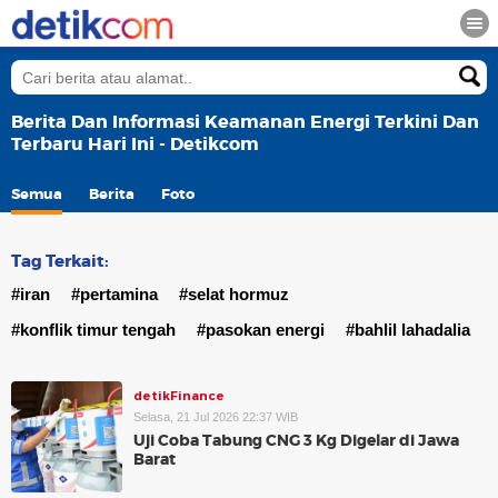
Berita Dan Informasi Keamanan Energi Terkini Dan
Terbaru Hari Ini - Detikcom
Semua
Berita
Foto
Tag Terkait:
#iran
#pertamina
#selat hormuz
#konflik timur tengah
#pasokan energi
#bahlil lahadalia
detikFinance
Selasa, 21 Jul 2026 22:37 WIB
Uji Coba Tabung CNG 3 Kg Digelar di Jawa
Barat