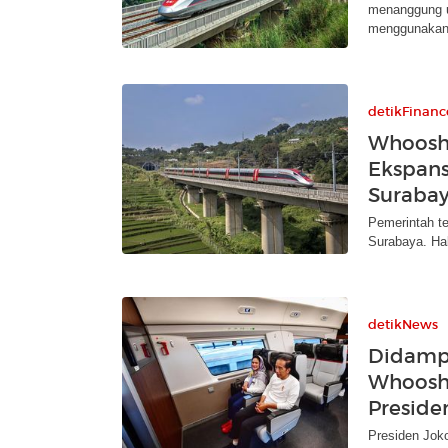
menanggung u
menggunaka
detikFinanc
Whoosh 
Ekspans
Suraba
Pemerintah t
Surabaya. Hal
detikNews
Didampi
Whoosh 
Preside
Presiden Jok