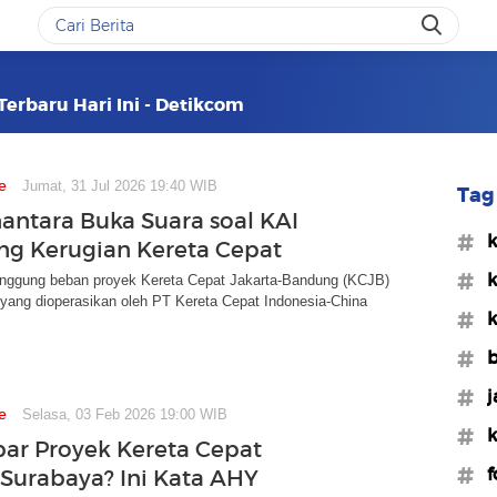
Terbaru Hari Ini - Detikcom
e
Jumat, 31 Jul 2026 19:40 WIB
Tag 
antara Buka Suara soal KAI
#k
g Kerugian Kereta Cepat
#k
ggung beban proyek Kereta Cepat Jakarta-Bandung (KCJB)
yang dioperasikan oleh PT Kereta Cepat Indonesia-China
#k
#b
#j
e
Selasa, 03 Feb 2026 19:00 WIB
#k
ar Proyek Kereta Cepat
#f
-Surabaya? Ini Kata AHY