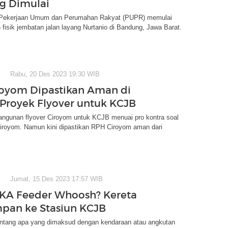
g Dimulai
 Pekerjaan Umum dan Perumahan Rakyat (PUPR) memulai
isik jembatan jalan layang Nurtanio di Bandung, Jawa Barat.
Rabu, 20 Des 2023 19:30 WIB
oyom Dipastikan Aman di
Proyek Flyover untuk KCJB
ngunan flyover Ciroyom untuk KCJB menuai pro kontra soal
Ciroyom. Namun kini dipastikan RPH Ciroyom aman dari
Jumat, 15 Des 2023 17:57 WIB
 KA Feeder Whoosh? Kereta
pan ke Stasiun KCJB
entang apa yang dimaksud dengan kendaraan atau angkutan