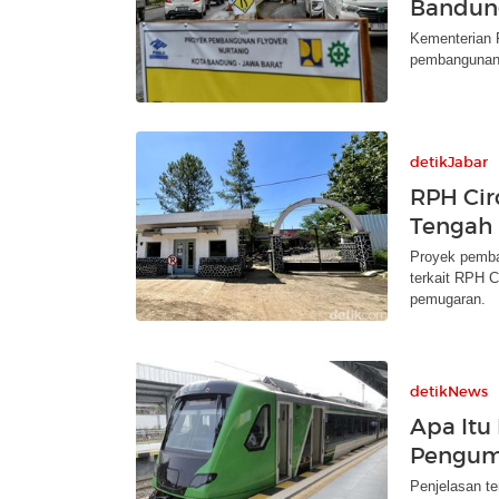
Bandun
Kementerian
pembangunan f
detikJabar
RPH Cir
Tengah 
Proyek pemba
terkait RPH 
pemugaran.
detikNews
Apa Itu
Pengum
Penjelasan t