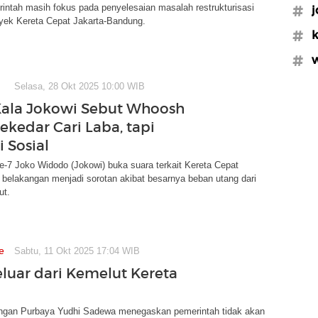
rintah masih fokus pada penyelesaian masalah restrukturisasi
#j
yek Kereta Cepat Jakarta-Bandung.
#k
#
Selasa, 28 Okt 2025 10:00 WIB
Kala Jokowi Sebut Whoosh
ekedar Cari Laba, tapi
i Sosial
e-7 Joko Widodo (Jokowi) buka suara terkait Kereta Cepat
belakangan menjadi sorotan akibat besarnya beban utang dari
ut.
e
Sabtu, 11 Okt 2025 17:04 WIB
eluar dari Kemelut Kereta
ngan Purbaya Yudhi Sadewa menegaskan pemerintah tidak akan