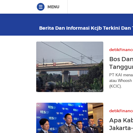
MENU
Berita Dan Informasi Kcjb Terkini Dan 
detikFinanc
Bos Dan
Tanggun
PT KAI menan
atau Whoosh 
(KCIC).
detikFinanc
Apa Kab
Jakarta