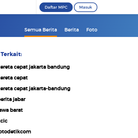
Daftar MPC
Masuk
Semua Berita
Berita
Foto
Terkait:
ereta cepat jakarta bandung
ereta cepat
ereta cepat jakarta-bandung
erita jabar
awa barat
cic
otodetikcom