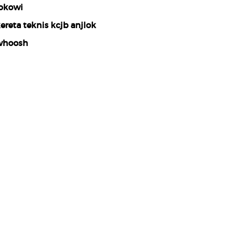
okowi
ereta teknis kcjb anjlok
whoosh