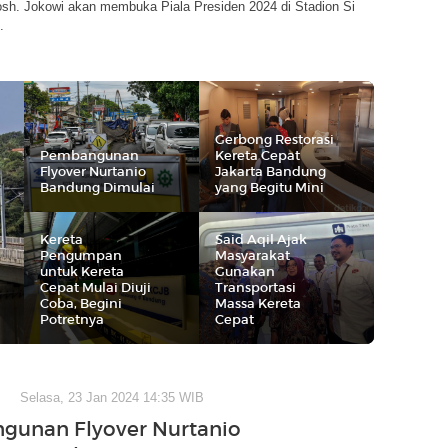
sh. Jokowi akan membuka Piala Presiden 2024 di Stadion Si
.
Gerbong Restorasi
Pembangunan
Kereta Cepat
Flyover Nurtanio
Jakarta Bandung
Bandung Dimulai
yang Begitu Mini
Kereta
Said Aqil Ajak
Pengumpan
Masyarakat
untuk Kereta
Gunakan
Cepat Mulai Diuji
Transportasi
Coba, Begini
Massa Kereta
Potretnya
Cepat
Selasa, 23 Jan 2024 14:35 WIB
gunan Flyover Nurtanio