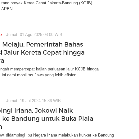
tang proyek Kerea Cepat Jakarta-Bandung (KCJB)
n APBN.
e
Jumat, 01 Agu 2025 08:00 WIB
Melaju, Pemerintah Bahas
i Jalur Kereta Cepat hingga
ya
engah mempercepat kajian perluasan jalur KCJB hingga
 ini demi mobilitas Jawa yang lebih efisien.
Jumat, 19 Jul 2024 15:36 WIB
ngi Iriana, Jokowi Naik
ke Bandung untuk Buka Piala
n
owi didampingi Ibu Negara Iriana melakukan kunker ke Bandung