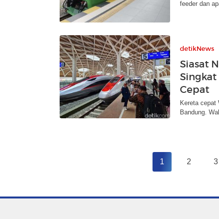
feeder dan a
detikNews
Siasat 
Singkat
Cepat
Kereta cepat 
Bandung. Wak
1
2
3