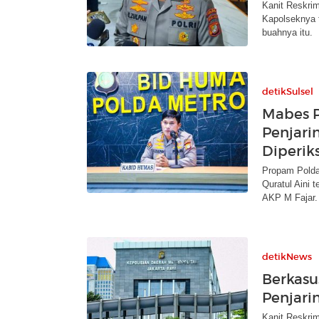
Kanit Reskrim
Kapolseknya t
buahnya itu.
detikSulsel
Mabes P
Penjari
Diperiks
Propam Polda
Quratul Aini 
AKP M Fajar.
detikNews
Berkasu
Penjari
Kanit Reskrim