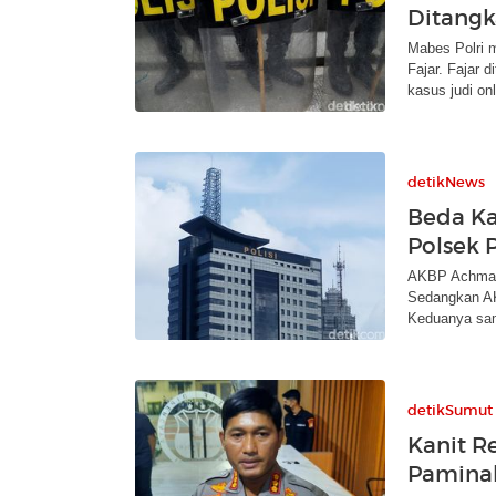
Ditangk
Mabes Polri 
Fajar. Fajar 
kasus judi onl
detikNews
Beda Ka
Polsek 
AKBP Achmad 
Sedangkan AK
Keduanya sa
detikSumut
Kanit R
Paminal