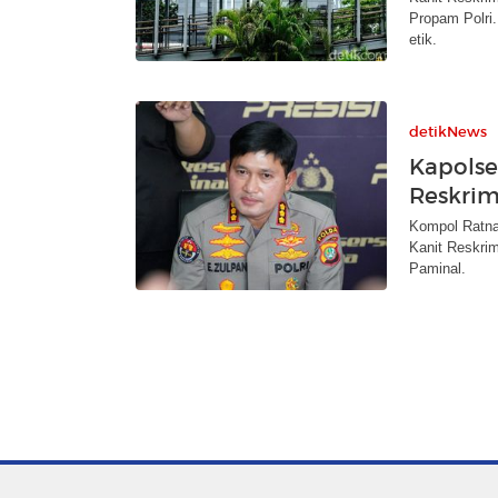
Propam Polri
etik.
detikNews
Kapolse
Reskrim
Kompol Ratna 
Kanit Reskri
Paminal.