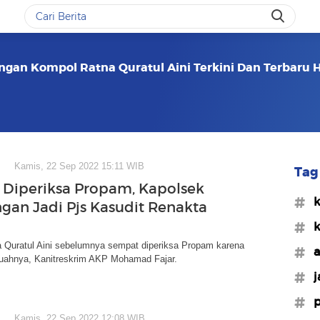
ngan Kompol Ratna Quratul Aini Terkini Dan Terbaru Ha
Kamis, 22 Sep 2022 15:11 WIB
Tag 
Diperiksa Propam, Kapolsek
#k
ngan Jadi Pjs Kasudit Renakta
#k
 Quratul Aini sebelumnya sempat diperiksa Propam karena
#a
uahnya, Kanitreskrim AKP Mohamad Fajar.
#j
#p
Kamis, 22 Sep 2022 12:08 WIB