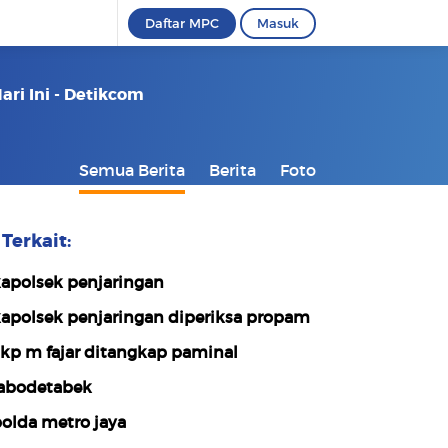
Daftar MPC
Masuk
ri Ini - Detikcom
Semua Berita
Berita
Foto
Terkait:
apolsek penjaringan
apolsek penjaringan diperiksa propam
kp m fajar ditangkap paminal
abodetabek
olda metro jaya