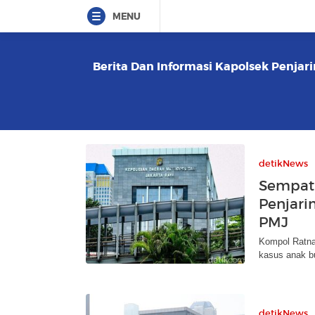
MENU
Berita Dan Informasi Kapolsek Penjari
detikNews
Sempat 
Penjari
PMJ
Kompol Ratna
kasus anak b
detikNews