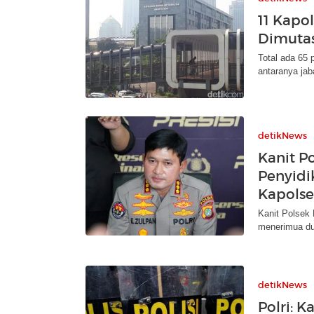
11 Kapo
Dimutasi
Total ada 65 
antaranya jab
detikNews
Kanit P
Penyidi
Kapolse
Kanit Polsek
menerimua dui
detikNews
Polri: K