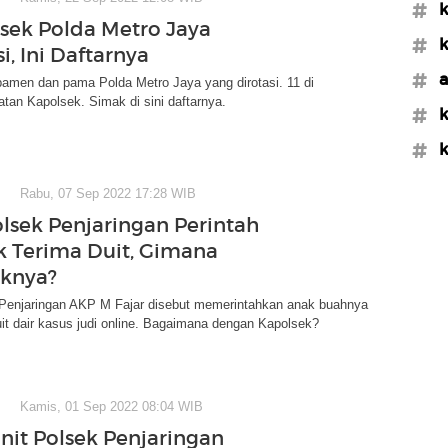
#k
lsek Polda Metro Jaya
#k
, Ini Daftarnya
#a
pamen dan pama Polda Metro Jaya yang dirotasi. 11 di
atan Kapolsek. Simak di sini daftarnya.
#k
#k
Rabu, 07 Sep 2022 17:28 WIB
olsek Penjaringan Perintah
k Terima Duit, Gimana
knya?
 Penjaringan AKP M Fajar disebut memerintahkan anak buahnya
t dair kasus judi online. Bagaimana dengan Kapolsek?
Kamis, 01 Sep 2022 08:04 WIB
anit Polsek Penjaringan