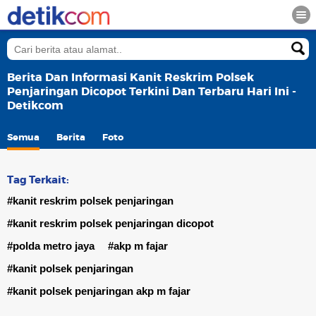
Berita Dan Informasi Kanit Reskrim Polsek
Penjaringan Dicopot Terkini Dan Terbaru Hari Ini -
Detikcom
Semua
Berita
Foto
Tag Terkait:
#kanit reskrim polsek penjaringan
#kanit reskrim polsek penjaringan dicopot
#polda metro jaya
#akp m fajar
#kanit polsek penjaringan
#kanit polsek penjaringan akp m fajar