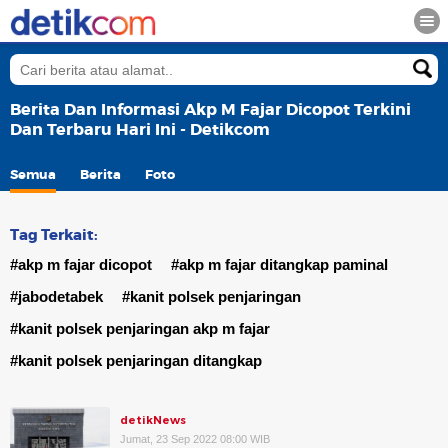
Berita Dan Informasi Akp M Fajar Dicopot Terkini
Dan Terbaru Hari Ini - Detikcom
Semua
Berita
Foto
Tag Terkait:
#akp m fajar dicopot
#akp m fajar ditangkap paminal
#jabodetabek
#kanit polsek penjaringan
#kanit polsek penjaringan akp m fajar
#kanit polsek penjaringan ditangkap
detikNews
Jumat, 23 Sep 2022 08:00 WIB