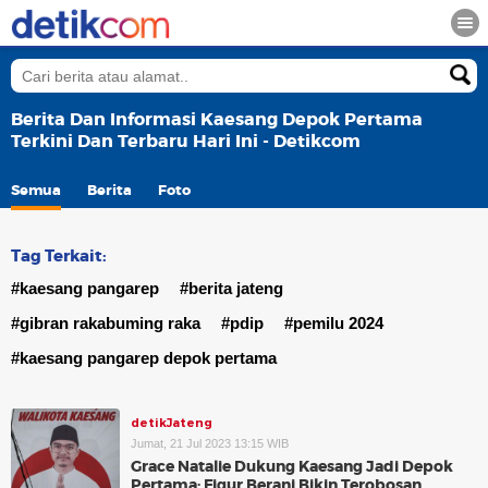
Berita Dan Informasi Kaesang Depok Pertama
Terkini Dan Terbaru Hari Ini - Detikcom
Semua
Berita
Foto
Tag Terkait:
#kaesang pangarep
#berita jateng
#gibran rakabuming raka
#pdip
#pemilu 2024
#kaesang pangarep depok pertama
detikJateng
Jumat, 21 Jul 2023 13:15 WIB
Grace Natalie Dukung Kaesang Jadi Depok
Pertama: Figur Berani Bikin Terobosan