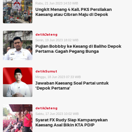
Rabu, 21 Jun 2023 14:53 WIB
Ungkit Menang 4 Kali, PKS Persilakan
Kaesang atau Gibran Maju di Depok
detikJateng
Senin, 19 Jun 2023 18:02 WIB
Pujian Bobbby ke Kesang di Baliho Depok
Pertama: Gagah Pegang Bunga
detikSumut
Minggu, 18 Jun 2023 07:33 WIB
Jawaban Kaesang Soal Partai untuk
'Depok Pertama'
detikJateng
Sabtu, 17 Jun 2023 10:02 WIB
Syarat FX Rudy Siap Kampanyekan
Kaesang Asal Bikin KTA PDIP