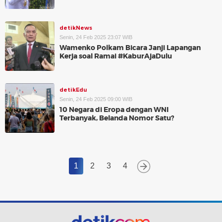
detikNews
Senin, 24 Feb 2025 23:07 WIB
Wamenko Polkam Bicara Janji Lapangan
Kerja soal Ramai #KaburAjaDulu
detikEdu
Senin, 24 Feb 2025 09:00 WIB
10 Negara di Eropa dengan WNI
Terbanyak, Belanda Nomor Satu?
1
2
3
4