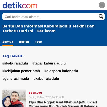
Berita Dan Informasi Kaburajadulu Terkini Dan
Terbaru Hari Ini - Detikcom
Semua
Berita
Foto
Tag Terkait:
##kaburajadulu
#tagar kaburajadulu
#kebijakan pemerintah
#diaspora indonesia
#generasi muda
#kabur aja dulu
detikEdu
Senin, 10 Mar 2025 14:30 WIB
Tips Biar Nggak Asal #KaburAjaDulu dari
Dimas yang Kini Sudah Mapan di Belanda