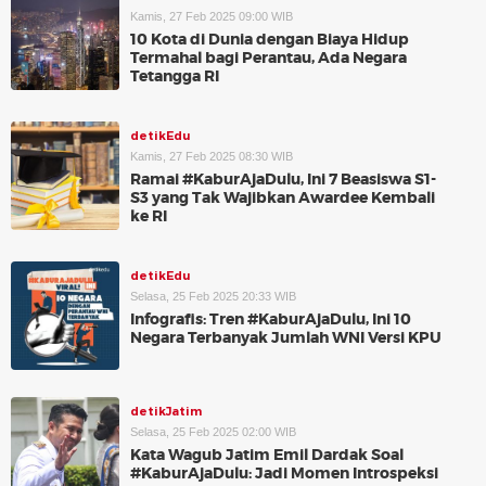
Kamis, 27 Feb 2025 09:00 WIB
10 Kota di Dunia dengan Biaya Hidup
Termahal bagi Perantau, Ada Negara
Tetangga RI
detikEdu
Kamis, 27 Feb 2025 08:30 WIB
Ramai #KaburAjaDulu, Ini 7 Beasiswa S1-
S3 yang Tak Wajibkan Awardee Kembali
ke RI
detikEdu
Selasa, 25 Feb 2025 20:33 WIB
Infografis: Tren #KaburAjaDulu, Ini 10
Negara Terbanyak Jumlah WNI Versi KPU
detikJatim
Selasa, 25 Feb 2025 02:00 WIB
Kata Wagub Jatim Emil Dardak Soal
#KaburAjaDulu: Jadi Momen Introspeksi