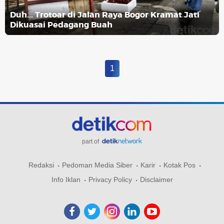
Duh... Trotoar di Jalan Raya Bogor Kramat Jati
Dikuasai Pedagang Buah
1
part of
Redaksi
Pedoman Media Siber
Karir
Kotak Pos
Info Iklan
Privacy Policy
Disclaimer