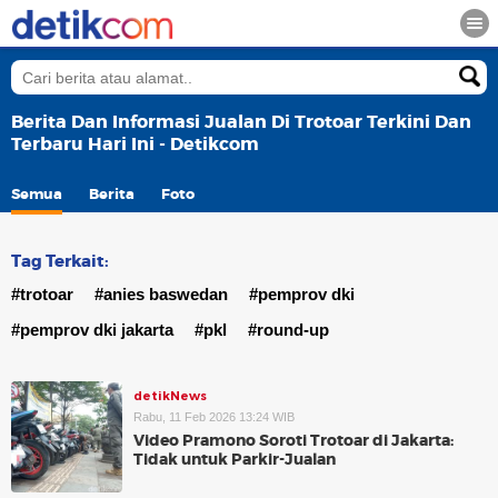
Berita Dan Informasi Jualan Di Trotoar Terkini Dan
Terbaru Hari Ini - Detikcom
Semua
Berita
Foto
Tag Terkait:
#trotoar
#anies baswedan
#pemprov dki
#pemprov dki jakarta
#pkl
#round-up
detikNews
Rabu, 11 Feb 2026 13:24 WIB
Video Pramono Soroti Trotoar di Jakarta:
Tidak untuk Parkir-Jualan