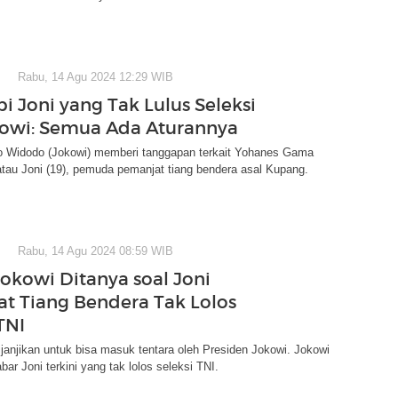
Rabu, 14 Agu 2024 12:29 WIB
i Joni yang Tak Lulus Seleksi
kowi: Semua Ada Aturannya
o Widodo (Jokowi) memberi tanggapan terkait Yohanes Gama
tau Joni (19), pemuda pemanjat tiang bendera asal Kupang.
Rabu, 14 Agu 2024 08:59 WIB
Jokowi Ditanya soal Joni
t Tiang Bendera Tak Lolos
TNI
ijanjikan untuk bisa masuk tentara oleh Presiden Jokowi. Jokowi
ar Joni terkini yang tak lolos seleksi TNI.