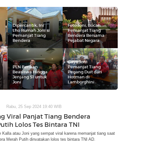
Dipercantik, Ini
Foto Joni, Bocah
Lho Rumah Joni si
Pemanjat Tiang
Pemanjat Tiang
Bendera Bersama
Bendera
Pejabat Negara
Gaya Joni
PLN Berikan
Pemanjat Tiang
Beasiswa Hingga
Pegang Duit dari
Jenjang S1 untuk
Hotman di
Joni
Lamborghini
Rabu, 25 Sep 2024 19:40 WIB
ng Viral Panjat Tiang Bendera
utih Lolos Tes Bintara TNI
Kalla atau Joni yang sempat viral karena memanjat tiang saat
ra Merah Putih dinyatakan lolos tes bintara TNI AD.