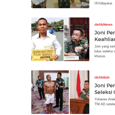
IX/Udayana.
detikNews
Joni Pe
Keahlia
Joni yang sem
lulus seleksi
khusus.
detikBali
Joni Pe
Seleksi
Yohanes Ande 
TNI AD setela