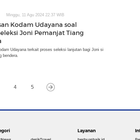
Minggu, 11 Agu 2024 22:37 WIB
san Kodam Udayana soal
Seleksi Joni Pemanjat Tiang
a
dam Udayana terkait proses seleksi lanjutan bagi Joni si
g bendera.
4
5
egori
Layanan
In
kNews
detikTravel
berbuatbaik.id
Re