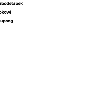
abodetabek
okowi
upang