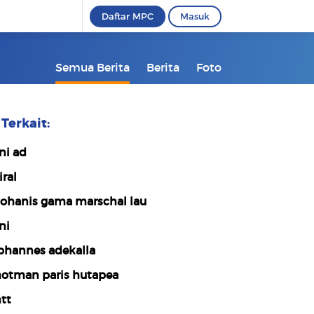
Daftar MPC
Masuk
Semua Berita
Berita
Foto
Terkait:
ni ad
iral
ohanis gama marschal lau
ni
ohannes adekalla
otman paris hutapea
tt