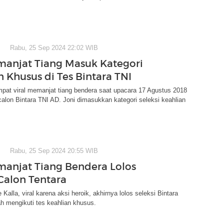
Rabu, 25 Sep 2024 22:02 WIB
manjat Tiang Masuk Kategori
n Khusus di Tes Bintara TNI
pat viral memanjat tiang bendera saat upacara 17 Agustus 2018
 calon Bintara TNI AD. Joni dimasukkan kategori seleksi keahlian
Rabu, 25 Sep 2024 20:55 WIB
manjat Tiang Bendera Lolos
 Calon Tentara
Kalla, viral karena aksi heroik, akhirnya lolos seleksi Bintara
h mengikuti tes keahlian khusus.