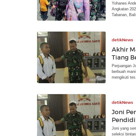
Yohanes Ande
Angkatan 202
Tabanan, Bali
detikNews
Akhir M
Tiang B
Perjuangan J
berbuah manis
mengikuti tes
detikNews
Joni Pem
Pendidi
Joni yang sem
seleksi binta