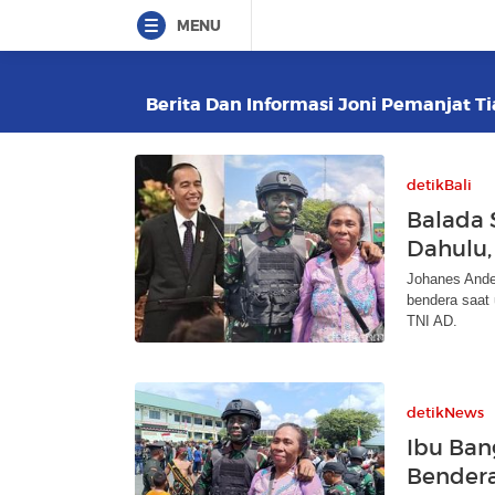
MENU
Berita Dan Informasi Joni Pemanjat Ti
detikBali
Balada 
Dahulu,
Johanes Andek
bendera saat 
TNI AD.
detikNews
Ibu Ban
Bendera