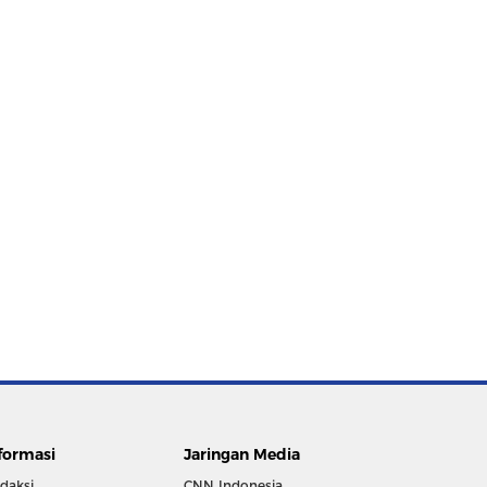
formasi
Jaringan Media
daksi
CNN Indonesia