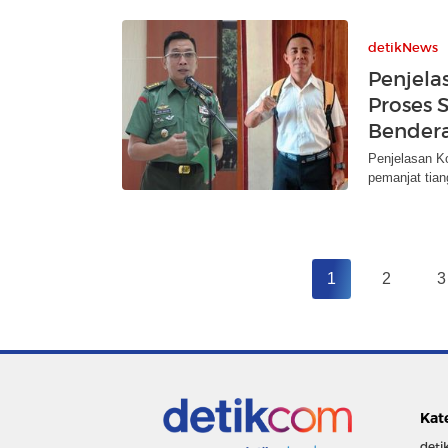
detikNews
Penjela
Proses 
Bender
Penjelasan Ko
pemanjat tian
1
2
3
Kat
deti