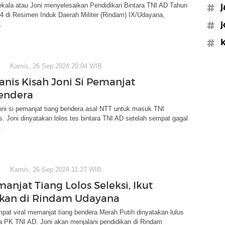
kala atau Joni menyelesaikan Pendidikan Bintara TNI AD Tahun
#j
4 di Resimen Induk Daerah Militer (Rindam) IX/Udayana,
#j
.
#k
Kamis, 26 Sep 2024 20:04 WIB
anis Kisah Joni Si Pemanjat
endera
oni si pemanjat tiang bendera asal NTT untuk masuk TNI
. Joni dinyatakan lolos tes bintara TNI AD setelah sempat gagal
.
Kamis, 26 Sep 2024 11:27 WIB
anjat Tiang Lolos Seleksi, Ikut
kan di Rindam Udayana
pat viral memanjat tiang bendera Merah Putih dinyatakan lulus
ra PK TNI AD. Joni akan menjalani pendidikan di Rindam