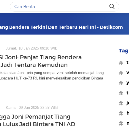
ang Bendera Terkini Dan Terbaru Hari Ini - Detikcom
Jumat, 10 Jan 2025 09:18 WIB
Tag 
Si Joni: Panjat Tiang Bendera
#t
 Jadi Tentara Kemudian
#v
ala alias Joni, pria yang sempat viral setelah memanjat tiang
upacara HUT ke-73 RI, kini menyelesaikan pendidikan Bintara
#y
#t
#j
Kamis, 09 Jan 2025 22:37 WIB
#h
gga Joni Pemanjat Tiang
#n
 Lulus Jadi Bintara TNI AD