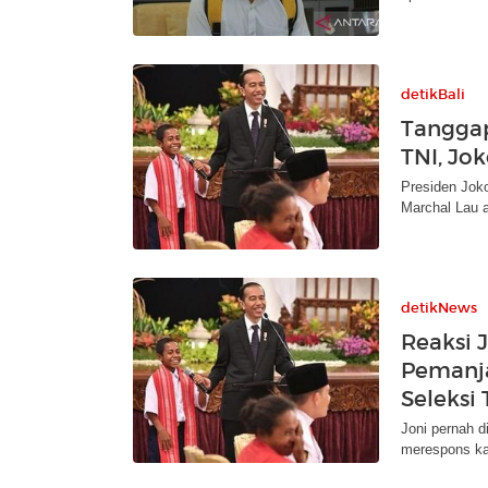
detikBali
Tanggap
TNI, Jo
Presiden Jok
Marchal Lau a
detikNews
Reaksi 
Pemanja
Seleksi 
Joni pernah d
merespons kab