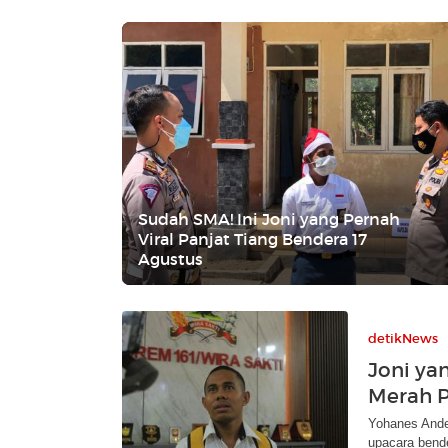
Sudah SMA! Ini Joni yang Pernah
Viral Panjat Tiang Bendera 17
Agustus
detikNews
Joni ya
Merah P
Yohanes Ande 
upacara bende